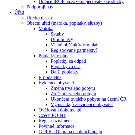
Dotace IROP na zázemí pečovatelské služby
Podporují nás
Úřad
Úřední deska
Obecní úřad (matrika, poplatky, služby)
Matrika
Svatby
Úmrtní listy
Vítání občánků-formulář
Registrované partnerství
Poplatky v obci
Poplatky za odpad
Poplatky za psa
Další poplatky
E-podatelna
Evidence obyvatel
Změna trvalého pobytu
Zrušení trvalého pobytu
Ukončení trvalého pobytu na území ČR
Výpis údajů z evidence obyvatel
Ověřování dokumentů
Czech POINT
Registr oznámení
Povinné informace
GDPR - Ochrana osobních údajů