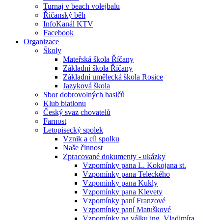
Turnaj v beach volejbalu
Říčanský běh
InfoKanál KTV
Facebook
Organizace
Školy
Mateřská škola Říčany
Základní škola Říčany
Základní umělecká škola Rosice
Jazyková škola
Sbor dobrovolných hasičů
Klub biatlonu
Český svaz chovatelů
Farnost
Letopisecký spolek
Vznik a cíl spolku
Naše činnost
Zpracované dokumenty - ukázky
Vzpomínky pana L. Kokojana st.
Vzpomínky pana Teleckého
Vzpomínky pana Kukly
Vzpomínky pana Klevety
Vzpomínky paní Franzové
Vzpomínky paní Matuškové
Vzpomínky na válku ing. Vladimíra