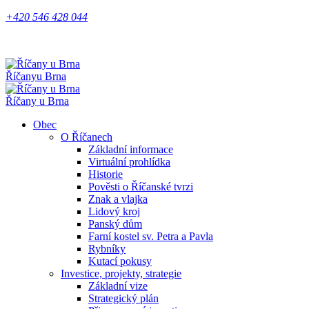
+420 546 428 044
Říčany
u Brna
Říčany u Brna
Obec
O Říčanech
Základní informace
Virtuální prohlídka
Historie
Pověsti o Říčanské tvrzi
Znak a vlajka
Lidový kroj
Panský dům
Farní kostel sv. Petra a Pavla
Rybníky
Kutací pokusy
Investice, projekty, strategie
Základní vize
Strategický plán