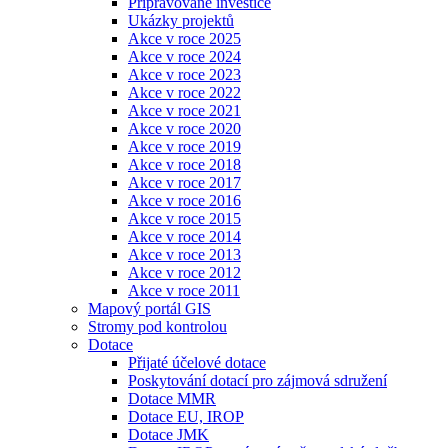
Připravované investice
Ukázky projektů
Akce v roce 2025
Akce v roce 2024
Akce v roce 2023
Akce v roce 2022
Akce v roce 2021
Akce v roce 2020
Akce v roce 2019
Akce v roce 2018
Akce v roce 2017
Akce v roce 2016
Akce v roce 2015
Akce v roce 2014
Akce v roce 2013
Akce v roce 2012
Akce v roce 2011
Mapový portál GIS
Stromy pod kontrolou
Dotace
Přijaté účelové dotace
Poskytování dotací pro zájmová sdružení
Dotace MMR
Dotace EU, IROP
Dotace JMK