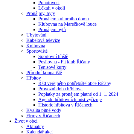
Pohotovost
Lékaři v okolí
Pronájmy, byty
Pronájem kulturního domu
Klubovna na Marečkově louce
Pronájem bytů
Ubytování
Kabelová televize
Knihovna
Sportoviště
Sportovní hřiště
Posilovna - Fit klub Říčany
Tenisové kurty
Přírodní koupaliště
Hřbitov
Řád veřejného pohřebiště obce Říčany
Provozní doba hřbitova
Poplatky za pronájem platné od 1. 1. 2024
Agendu hřbitovních míst vyřizuje
Historie hřbitova v Říčanech
Kvalita pitné vody
Firmy v Říčanech
Život v obci
Aktuality
Kalendář akcí