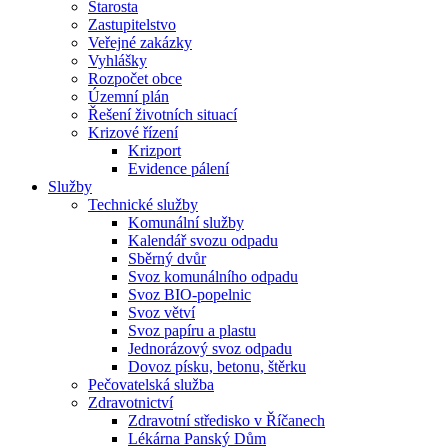
Starosta
Zastupitelstvo
Veřejné zakázky
Vyhlášky
Rozpočet obce
Územní plán
Řešení životních situací
Krizové řízení
Krizport
Evidence pálení
Služby
Technické služby
Komunální služby
Kalendář svozu odpadu
Sběrný dvůr
Svoz komunálního odpadu
Svoz BIO-popelnic
Svoz větví
Svoz papíru a plastu
Jednorázový svoz odpadu
Dovoz písku, betonu, štěrku
Pečovatelská služba
Zdravotnictví
Zdravotní středisko v Říčanech
Lékárna Panský Dům