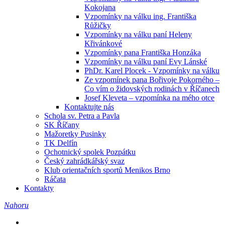
Kokojana
Vzpomínky na válku ing. Františka
Růžičky
Vzpomínky na válku paní Heleny
Křivánkové
Vzpomínky pana Františka Honzáka
Vzpomínky na válku paní Evy Lánské
PhDr. Karel Plocek - Vzpomínky na válku
Ze vzpomínek pana Bořivoje Pokorného –
Co vím o židovských rodinách v Říčanech
Josef Kleveta – vzpomínka na mého otce
Kontaktujte nás
Schola sv. Petra a Pavla
SK Říčany
Mažoretky Pusinky
TK Delfín
Ochotnický spolek Pozpátku
Český zahrádkářský svaz
Klub orientačních sportů Menikos Brno
Ráčata
Kontakty
Nahoru