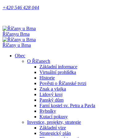
+420 546 428 044
Říčany
u Brna
Říčany u Brna
Obec
O Říčanech
Základní informace
Virtuální prohlídka
Historie
Pověsti o Říčanské tvrzi
Znak a vlajka
Lidový kroj
Panský dům
Farní kostel sv. Petra a Pavla
Rybníky
Kutací pokusy
Investice, projekty, strategie
Základní vize
Strategický plán