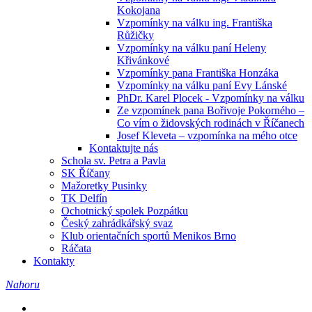
Kokojana
Vzpomínky na válku ing. Františka
Růžičky
Vzpomínky na válku paní Heleny
Křivánkové
Vzpomínky pana Františka Honzáka
Vzpomínky na válku paní Evy Lánské
PhDr. Karel Plocek - Vzpomínky na válku
Ze vzpomínek pana Bořivoje Pokorného –
Co vím o židovských rodinách v Říčanech
Josef Kleveta – vzpomínka na mého otce
Kontaktujte nás
Schola sv. Petra a Pavla
SK Říčany
Mažoretky Pusinky
TK Delfín
Ochotnický spolek Pozpátku
Český zahrádkářský svaz
Klub orientačních sportů Menikos Brno
Ráčata
Kontakty
Nahoru