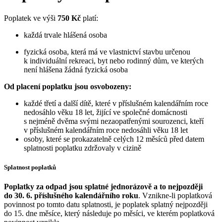
Poplatek ve výši
750 Kč
platí:
každá trvale hlášená osoba
fyzická osoba, která má ve vlastnictví stavbu určenou
k individuální rekreaci, byt nebo rodinný dům, ve kterých
není hlášena žádná fyzická osoba
Od placení poplatku jsou osvobozeny:
každé třetí a další dítě, které v příslušném kalendářním roce
nedosáhlo věku 18 let, žijící ve společné domácnosti
s nejméně dvěma svými nezaopatřenými sourozenci, kteří
v příslušném kalendářním roce nedosáhli věku 18 let
osoby, které se prokazatelně celých 12 měsíců před datem
splatnosti poplatku zdržovaly v cizině
Splatnost poplatků
Poplatky za odpad jsou splatné jednorázově a to nejpozději
do 30. 6. příslušného kalendářního roku
. Vznikne-li poplatková
povinnost po tomto datu splatnosti, je poplatek splatný nejpozději
do 15. dne měsíce, který následuje po měsíci, ve kterém poplatková