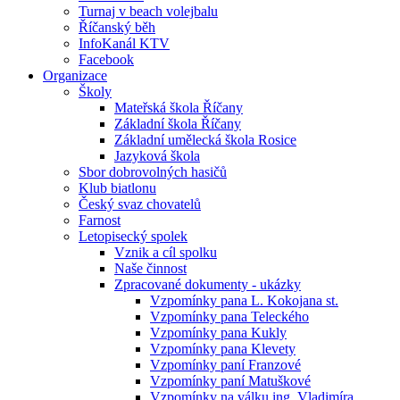
Turnaj v beach volejbalu
Říčanský běh
InfoKanál KTV
Facebook
Organizace
Školy
Mateřská škola Říčany
Základní škola Říčany
Základní umělecká škola Rosice
Jazyková škola
Sbor dobrovolných hasičů
Klub biatlonu
Český svaz chovatelů
Farnost
Letopisecký spolek
Vznik a cíl spolku
Naše činnost
Zpracované dokumenty - ukázky
Vzpomínky pana L. Kokojana st.
Vzpomínky pana Teleckého
Vzpomínky pana Kukly
Vzpomínky pana Klevety
Vzpomínky paní Franzové
Vzpomínky paní Matuškové
Vzpomínky na válku ing. Vladimíra