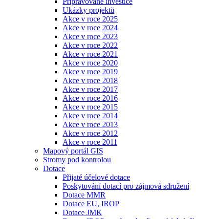
Připravované investice
Ukázky projektů
Akce v roce 2025
Akce v roce 2024
Akce v roce 2023
Akce v roce 2022
Akce v roce 2021
Akce v roce 2020
Akce v roce 2019
Akce v roce 2018
Akce v roce 2017
Akce v roce 2016
Akce v roce 2015
Akce v roce 2014
Akce v roce 2013
Akce v roce 2012
Akce v roce 2011
Mapový portál GIS
Stromy pod kontrolou
Dotace
Přijaté účelové dotace
Poskytování dotací pro zájmová sdružení
Dotace MMR
Dotace EU, IROP
Dotace JMK