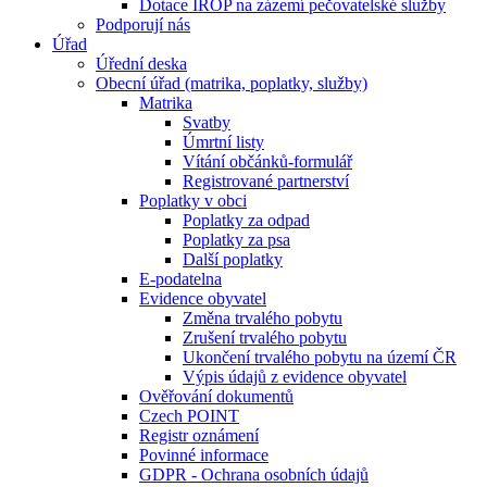
Dotace IROP na zázemí pečovatelské služby
Podporují nás
Úřad
Úřední deska
Obecní úřad (matrika, poplatky, služby)
Matrika
Svatby
Úmrtní listy
Vítání občánků-formulář
Registrované partnerství
Poplatky v obci
Poplatky za odpad
Poplatky za psa
Další poplatky
E-podatelna
Evidence obyvatel
Změna trvalého pobytu
Zrušení trvalého pobytu
Ukončení trvalého pobytu na území ČR
Výpis údajů z evidence obyvatel
Ověřování dokumentů
Czech POINT
Registr oznámení
Povinné informace
GDPR - Ochrana osobních údajů