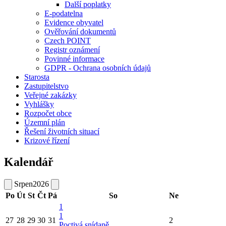
Další poplatky
E-podatelna
Evidence obyvatel
Ověřování dokumentů
Czech POINT
Registr oznámení
Povinné informace
GDPR - Ochrana osobních údajů
Starosta
Zastupitelstvo
Veřejné zakázky
Vyhlášky
Rozpočet obce
Územní plán
Řešení životních situací
Krizové řízení
Kalendář
Srpen
2026
Po
Út
St
Čt
Pá
So
Ne
1
1
27
28
29
30
31
2
Poctivá snídaně