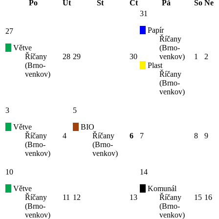
Po
Út
St
Čt
Pá
So
Ne
31
Papír
27
Říčany
Větve
(Brno-
Říčany
28
29
30
venkov)
1
2
(Brno-
Plast
venkov)
Říčany
(Brno-
venkov)
3
5
Větve
BIO
Říčany
4
Říčany
6
7
8
9
(Brno-
(Brno-
venkov)
venkov)
10
14
Větve
Komunál
Říčany
11
12
13
Říčany
15
16
(Brno-
(Brno-
venkov)
venkov)