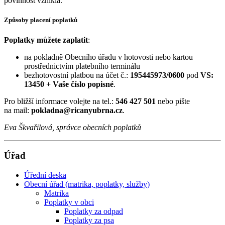
povinnost vznikla.
Způsoby placení poplatků
Poplatky můžete zaplatit
:
na pokladně Obecního úřadu v hotovosti nebo kartou
prostřednictvím platebního terminálu
bezhotovostní platbou na účet č.:
195445973/0600
pod
VS:
13450 + Vaše číslo popisné
.
Pro bližší informace volejte na tel.:
546 427 501
nebo pište
na mail:
pokladna@ricanyubrna.cz
.
Eva Škvařilová, správce obecních poplatků
Úřad
Úřední deska
Obecní úřad (matrika, poplatky, služby)
Matrika
Poplatky v obci
Poplatky za odpad
Poplatky za psa