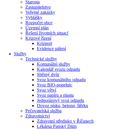
Starosta
Zastupitelstvo
Veřejné zakázky
Vyhlášky
Rozpočet obce
Územní plán
Řešení životních situací
Krizové řízení
Krizport
Evidence pálení
Služby
Technické služby
Komunální služby
Kalendář svozu odpadu
Sběrný dvůr
Svoz komunálního odpadu
Svoz BIO-popelnic
Svoz větví
Svoz papíru a plastu
Jednorázový svoz odpadu
Dovoz písku, betonu, štěrku
Pečovatelská služba
Zdravotnictví
Zdravotní středisko v Říčanech
Lékárna Panský Dům