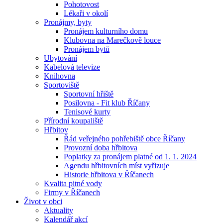
Pohotovost
Lékaři v okolí
Pronájmy, byty
Pronájem kulturního domu
Klubovna na Marečkově louce
Pronájem bytů
Ubytování
Kabelová televize
Knihovna
Sportoviště
Sportovní hřiště
Posilovna - Fit klub Říčany
Tenisové kurty
Přírodní koupaliště
Hřbitov
Řád veřejného pohřebiště obce Říčany
Provozní doba hřbitova
Poplatky za pronájem platné od 1. 1. 2024
Agendu hřbitovních míst vyřizuje
Historie hřbitova v Říčanech
Kvalita pitné vody
Firmy v Říčanech
Život v obci
Aktuality
Kalendář akcí