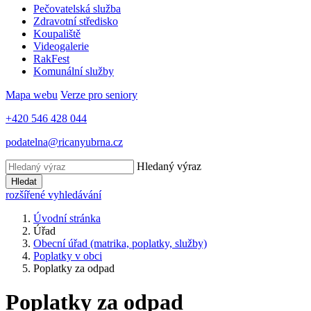
Pečovatelská služba
Zdravotní středisko
Koupaliště
Videogalerie
RakFest
Komunální služby
Mapa webu
Verze pro seniory
+420 546 428 044
podatelna@ricanyubrna.cz
Hledaný výraz
Hledat
rozšířené vyhledávání
Úvodní stránka
Úřad
Obecní úřad (matrika, poplatky, služby)
Poplatky v obci
Poplatky za odpad
Poplatky za odpad