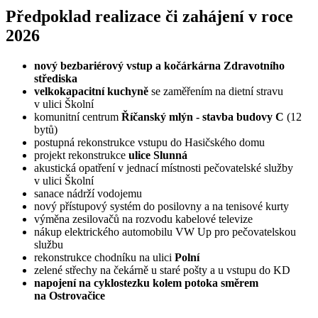
Předpoklad realizace či zahájení v roce
2026
nový bezbariérový vstup a kočárkárna Zdravotního
střediska
velkokapacitní kuchyně
se zaměřením na dietní stravu
v ulici Školní
komunitní centrum
Říčanský mlýn - stavba budovy C
(12
bytů)
postupná rekonstrukce vstupu do Hasičského domu
projekt rekonstrukce
ulice Slunná
akustická opatření v jednací místnosti pečovatelské služby
v ulici Školní
sanace nádrží vodojemu
nový přístupový systém do posilovny a na tenisové kurty
výměna zesilovačů na rozvodu kabelové televize
nákup elektrického automobilu VW Up pro pečovatelskou
službu
rekonstrukce chodníku na ulici
Polní
zelené střechy na čekárně u staré pošty a u vstupu do KD
napojení na cyklostezku kolem potoka směrem
na Ostrovačice