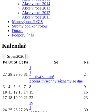
Akce v roce 2014
Akce v roce 2013
Akce v roce 2012
Akce v roce 2011
Mapový portál GIS
Stromy pod kontrolou
Dotace
Podporují nás
Kalendář
Srpen
2026
Po
Út
St
Čt
Pá
So
Ne
1
1
27
28
29
30
31
2
Poctivá snídaně
Zobrazit všechny záznamy ze dne
3
4
5
6
7
8
9
10
11
12
13
14
15
16
17
18
19
20
21
22
23
29
1
24
25
26
27
28
30