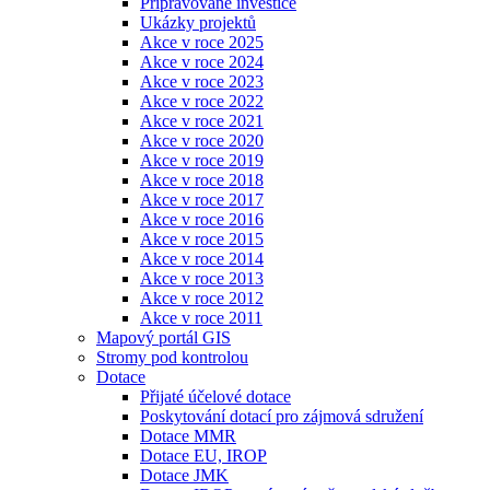
Připravované investice
Ukázky projektů
Akce v roce 2025
Akce v roce 2024
Akce v roce 2023
Akce v roce 2022
Akce v roce 2021
Akce v roce 2020
Akce v roce 2019
Akce v roce 2018
Akce v roce 2017
Akce v roce 2016
Akce v roce 2015
Akce v roce 2014
Akce v roce 2013
Akce v roce 2012
Akce v roce 2011
Mapový portál GIS
Stromy pod kontrolou
Dotace
Přijaté účelové dotace
Poskytování dotací pro zájmová sdružení
Dotace MMR
Dotace EU, IROP
Dotace JMK