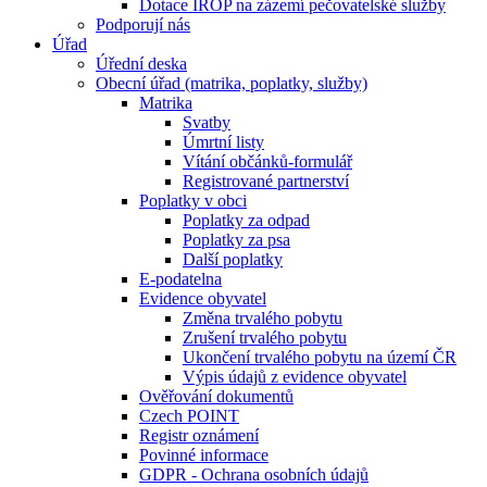
Dotace IROP na zázemí pečovatelské služby
Podporují nás
Úřad
Úřední deska
Obecní úřad (matrika, poplatky, služby)
Matrika
Svatby
Úmrtní listy
Vítání občánků-formulář
Registrované partnerství
Poplatky v obci
Poplatky za odpad
Poplatky za psa
Další poplatky
E-podatelna
Evidence obyvatel
Změna trvalého pobytu
Zrušení trvalého pobytu
Ukončení trvalého pobytu na území ČR
Výpis údajů z evidence obyvatel
Ověřování dokumentů
Czech POINT
Registr oznámení
Povinné informace
GDPR - Ochrana osobních údajů