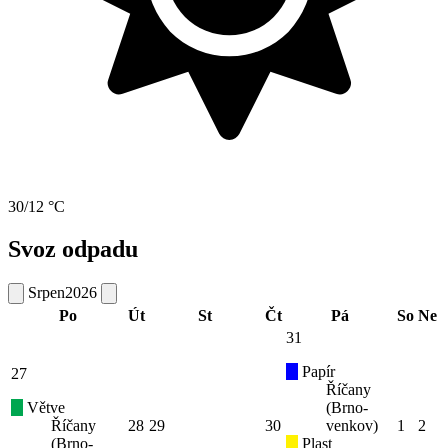
30/12 °C
Svoz odpadu
Srpen
2026
Po
Út
St
Čt
Pá
So
Ne
31
Papír
27
Říčany
Větve
(Brno-
Říčany
28
29
30
venkov)
1
2
(Brno-
Plast