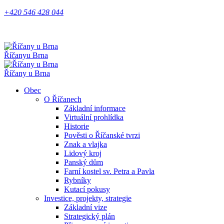
+420 546 428 044
Říčany
u Brna
Říčany u Brna
Obec
O Říčanech
Základní informace
Virtuální prohlídka
Historie
Pověsti o Říčanské tvrzi
Znak a vlajka
Lidový kroj
Panský dům
Farní kostel sv. Petra a Pavla
Rybníky
Kutací pokusy
Investice, projekty, strategie
Základní vize
Strategický plán