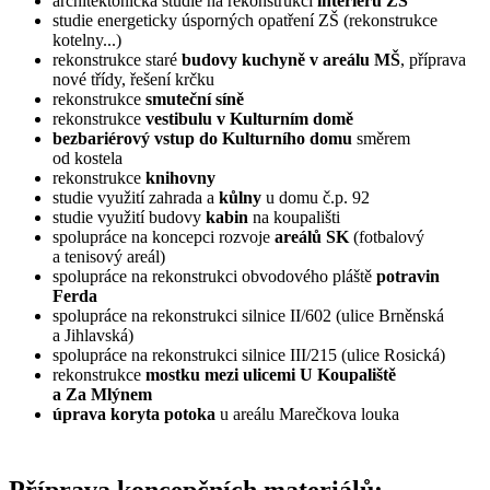
architektonická studie na rekonstrukci
interiéru ZŠ
studie energeticky úsporných opatření ZŠ (rekonstrukce
kotelny...)
rekonstrukce staré
budovy kuchyně v areálu MŠ
, příprava
nové třídy, řešení krčku
rekonstrukce
smuteční síně
rekonstrukce
vestibulu v Kulturním domě
bezbariérový vstup do Kulturního domu
směrem
od kostela
rekonstrukce
knihovny
studie využití zahrada a
kůlny
u domu č.p. 92
studie využití budovy
kabin
na koupališti
spolupráce na koncepci rozvoje
areálů SK
(fotbalový
a tenisový areál)
spolupráce na rekonstrukci obvodového pláště
potravin
Ferda
spolupráce na rekonstrukci silnice II/602 (ulice Brněnská
a Jihlavská)
spolupráce na rekonstrukci silnice III/215 (ulice Rosická)
rekonstrukce
mostku mezi ulicemi U Koupaliště
a Za Mlýnem
úprava koryta potoka
u areálu Marečkova louka