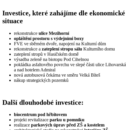
Investice, které zahájíme dle ekonomické
situace
rekonstrukce
ulice Mezihorní
opláštění prostoru s výdejními boxy
FVE ve sběrném dvoře, napojení na Kulturní dům
rekonstrukce a
zateplení stropu sálu
Kulturního domu
zateplení stropů v Hasičském domě
výsadba zeleně na biotopu Pod Cihelnou
pokládka asfaltového povrchu ve slepé části ulice Lihovarská
a nad hotelem Admiral
nová autobusová čekárna ve směru Velká Bíteš
nákup strategických pozemků
Další dlouhodobé investice:
biocentrum pod hřbitovem
projekt revitalizace
parku u pomníku
realizace
parkových úprav před ZŠ a kostelem