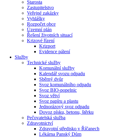
Starosta
Zastupitelstvo
Veřejné zakázky
Vyhlášky
Rozpočet obce
Územní plán
Řešení životních situací
Krizové řízení
Krizport
Evidence pálení
Služby
Technické služby
Komunální služby
Kalendář svozu odpadu
Sběrný dvůr
Svoz komunálního odpadu
Svoz BIO-popelnic
Svoz větví
Svoz papíru a plastu
Jednorázový svoz odpadu
Dovoz písku, betonu, štěrku
Pečovatelská služba
Zdravotnictví
Zdravotní středisko v Říčanech
Lékárna Panský Dům