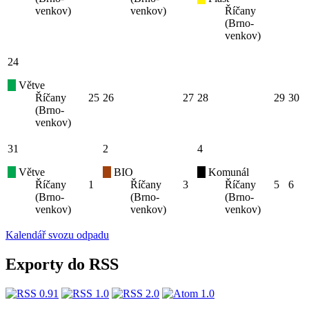
venkov)
venkov)
Říčany
(Brno-
venkov)
24
Větve
Říčany
25
26
27
28
29
30
(Brno-
venkov)
31
2
4
Větve
BIO
Komunál
Říčany
1
Říčany
3
Říčany
5
6
(Brno-
(Brno-
(Brno-
venkov)
venkov)
venkov)
Kalendář svozu odpadu
Exporty do RSS