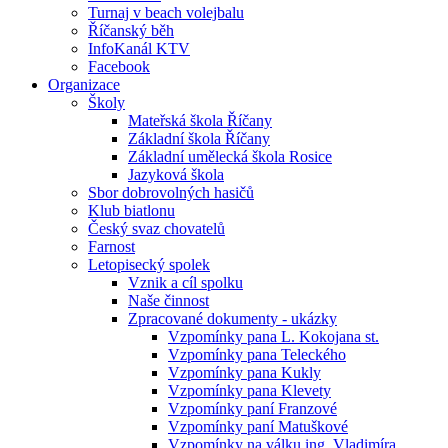
Turnaj v beach volejbalu
Říčanský běh
InfoKanál KTV
Facebook
Organizace
Školy
Mateřská škola Říčany
Základní škola Říčany
Základní umělecká škola Rosice
Jazyková škola
Sbor dobrovolných hasičů
Klub biatlonu
Český svaz chovatelů
Farnost
Letopisecký spolek
Vznik a cíl spolku
Naše činnost
Zpracované dokumenty - ukázky
Vzpomínky pana L. Kokojana st.
Vzpomínky pana Teleckého
Vzpomínky pana Kukly
Vzpomínky pana Klevety
Vzpomínky paní Franzové
Vzpomínky paní Matuškové
Vzpomínky na válku ing. Vladimíra