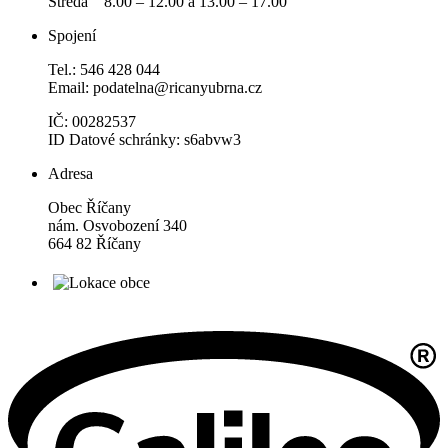
Středa 8.00 – 12.00 a 13.00 – 17.00
Spojení
Tel.: 546 428 044
Email: podatelna@ricanyubrna.cz
IČ: 00282537
ID Datové schránky: s6abvw3
Adresa
Obec Říčany
nám. Osvobození 340
664 82 Říčany