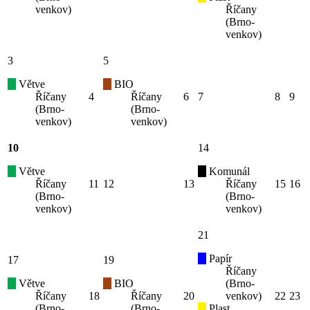
venkov)
Říčany
(Brno-
venkov)
3
5
Větve
BIO
Říčany
4
Říčany
6
7
8
9
(Brno-
(Brno-
venkov)
venkov)
10
14
Větve
Komunál
Říčany
11
12
13
Říčany
15
16
(Brno-
(Brno-
venkov)
venkov)
21
Papír
17
19
Říčany
Větve
BIO
(Brno-
Říčany
18
Říčany
20
venkov)
22
23
(Brno-
(Brno-
Plast