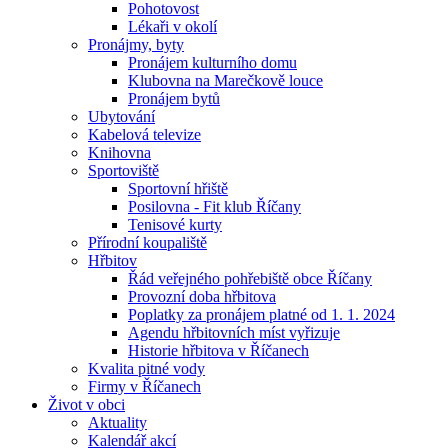
Pohotovost
Lékaři v okolí
Pronájmy, byty
Pronájem kulturního domu
Klubovna na Marečkově louce
Pronájem bytů
Ubytování
Kabelová televize
Knihovna
Sportoviště
Sportovní hřiště
Posilovna - Fit klub Říčany
Tenisové kurty
Přírodní koupaliště
Hřbitov
Řád veřejného pohřebiště obce Říčany
Provozní doba hřbitova
Poplatky za pronájem platné od 1. 1. 2024
Agendu hřbitovních míst vyřizuje
Historie hřbitova v Říčanech
Kvalita pitné vody
Firmy v Říčanech
Život v obci
Aktuality
Kalendář akcí