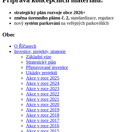
Příprava koncepčních materiálů:
strategický plán rozvoje obce 2026+
změna územního plánu č. 2,
standardizace, regulace
nový
systém parkování
na veřejných parkovištích
Obec
O Říčanech
Investice, projekty, strategie
Základní vize
Strategický plán
Připravované investice
Ukázky projektů
Akce v roce 2025
Akce v roce 2024
Akce v roce 2023
Akce v roce 2022
Akce v roce 2021
Akce v roce 2020
Akce v roce 2019
Akce v roce 2018
Akce v roce 2017
Akce v roce 2016
Akce v roce 2015