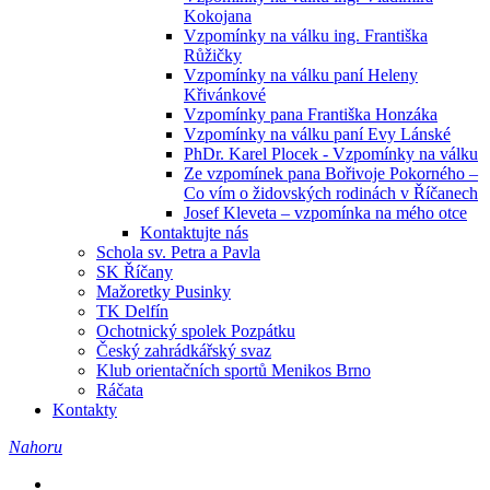
Kokojana
Vzpomínky na válku ing. Františka
Růžičky
Vzpomínky na válku paní Heleny
Křivánkové
Vzpomínky pana Františka Honzáka
Vzpomínky na válku paní Evy Lánské
PhDr. Karel Plocek - Vzpomínky na válku
Ze vzpomínek pana Bořivoje Pokorného –
Co vím o židovských rodinách v Říčanech
Josef Kleveta – vzpomínka na mého otce
Kontaktujte nás
Schola sv. Petra a Pavla
SK Říčany
Mažoretky Pusinky
TK Delfín
Ochotnický spolek Pozpátku
Český zahrádkářský svaz
Klub orientačních sportů Menikos Brno
Ráčata
Kontakty
Nahoru