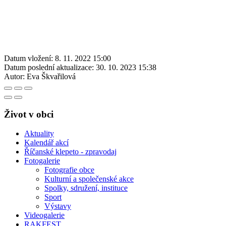
Datum vložení:
8. 11. 2022 15:00
Datum poslední aktualizace:
30. 10. 2023 15:38
Autor:
Eva Škvařilová
Život v obci
Aktuality
Kalendář akcí
Říčanské klepeto - zpravodaj
Fotogalerie
Fotografie obce
Kulturní a společenské akce
Spolky, sdružení, instituce
Sport
Výstavy
Videogalerie
RAKFEST