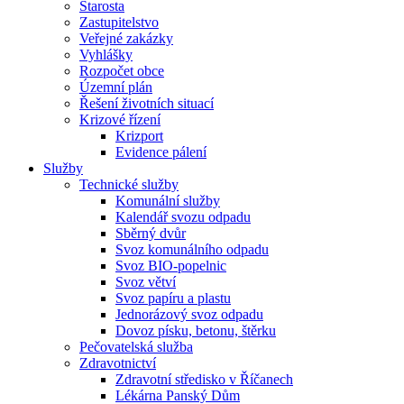
Starosta
Zastupitelstvo
Veřejné zakázky
Vyhlášky
Rozpočet obce
Územní plán
Řešení životních situací
Krizové řízení
Krizport
Evidence pálení
Služby
Technické služby
Komunální služby
Kalendář svozu odpadu
Sběrný dvůr
Svoz komunálního odpadu
Svoz BIO-popelnic
Svoz větví
Svoz papíru a plastu
Jednorázový svoz odpadu
Dovoz písku, betonu, štěrku
Pečovatelská služba
Zdravotnictví
Zdravotní středisko v Říčanech
Lékárna Panský Dům