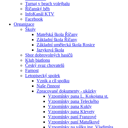
Turnaj v beach volejbalu
Říčanský běh
InfoKanál KTV
Facebook
Organizace
Školy
Mateřská škola Říčany
Základní škola Říčany
Základní umělecká škola Rosice
Jazyková škola
Sbor dobrovolných hasičů
Klub biatlonu
Český svaz chovatelů
Farnost
Letopisecký spolek
Vznik a cíl spolku
Naše činnost
Zpracované dokumenty - ukázky
Vzpomínky pana L. Kokojana st.
Vzpomínky pana Teleckého
Vzpomínky pana Kukly
Vzpomínky pana Klevety
Vzpomínky paní Franzové
Vzpomínky paní Matuškové
Vzpomínky na válku ing. Vladimíra