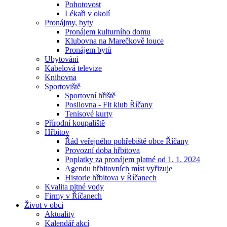
Pohotovost
Lékaři v okolí
Pronájmy, byty
Pronájem kulturního domu
Klubovna na Marečkově louce
Pronájem bytů
Ubytování
Kabelová televize
Knihovna
Sportoviště
Sportovní hřiště
Posilovna - Fit klub Říčany
Tenisové kurty
Přírodní koupaliště
Hřbitov
Řád veřejného pohřebiště obce Říčany
Provozní doba hřbitova
Poplatky za pronájem platné od 1. 1. 2024
Agendu hřbitovních míst vyřizuje
Historie hřbitova v Říčanech
Kvalita pitné vody
Firmy v Říčanech
Život v obci
Aktuality
Kalendář akcí