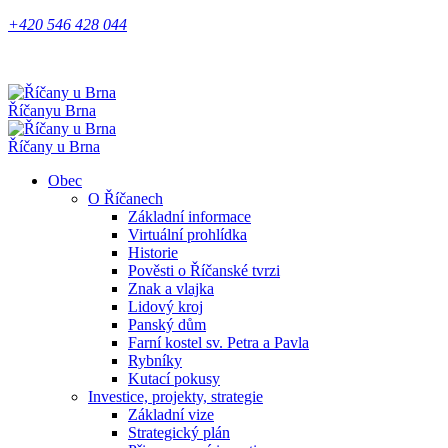
+420 546 428 044
Říčany
u Brna
Říčany u Brna
Obec
O Říčanech
Základní informace
Virtuální prohlídka
Historie
Pověsti o Říčanské tvrzi
Znak a vlajka
Lidový kroj
Panský dům
Farní kostel sv. Petra a Pavla
Rybníky
Kutací pokusy
Investice, projekty, strategie
Základní vize
Strategický plán