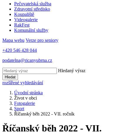
Pečovatelská služba
Zdravotní středisko
Koupaliště
Videogalerie
RakFest
Komunální služby
Mapa webu
Verze pro seniory
+420 546 428 044
podatelna@ricanyubrna.cz
Hledaný výraz
Hledat
rozšířené vyhledávání
Úvodní stránka
Život v obci
Fotogalerie
Sport
Říčanský běh 2022 - VII. ročník
Říčanský běh 2022 - VII.