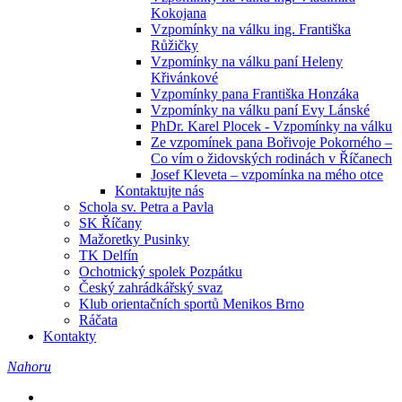
Kokojana
Vzpomínky na válku ing. Františka
Růžičky
Vzpomínky na válku paní Heleny
Křivánkové
Vzpomínky pana Františka Honzáka
Vzpomínky na válku paní Evy Lánské
PhDr. Karel Plocek - Vzpomínky na válku
Ze vzpomínek pana Bořivoje Pokorného –
Co vím o židovských rodinách v Říčanech
Josef Kleveta – vzpomínka na mého otce
Kontaktujte nás
Schola sv. Petra a Pavla
SK Říčany
Mažoretky Pusinky
TK Delfín
Ochotnický spolek Pozpátku
Český zahrádkářský svaz
Klub orientačních sportů Menikos Brno
Ráčata
Kontakty
Nahoru