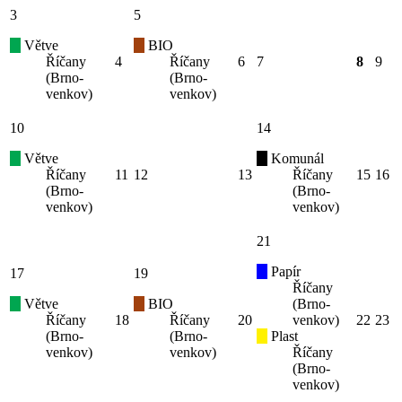
3
5
Větve
BIO
Říčany
4
Říčany
6
7
8
9
(Brno-
(Brno-
venkov)
venkov)
10
14
Větve
Komunál
Říčany
11
12
13
Říčany
15
16
(Brno-
(Brno-
venkov)
venkov)
21
Papír
17
19
Říčany
Větve
BIO
(Brno-
Říčany
18
Říčany
20
venkov)
22
23
(Brno-
(Brno-
Plast
venkov)
venkov)
Říčany
(Brno-
venkov)