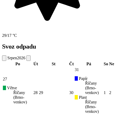
29/17 °C
Svoz odpadu
Srpen
2026
Po
Út
St
Čt
Pá
So
Ne
31
Papír
27
Říčany
Větve
(Brno-
Říčany
28
29
30
venkov)
1
2
(Brno-
Plast
venkov)
Říčany
(Brno-
venkov)