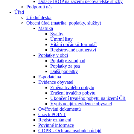
Dotace IROP na zázemí pečovatelské služby
Podporují nás
Úřad
Úřední deska
Obecní úřad (matrika, poplatky, služby)
Matrika
Svatby
Úmrtní listy
Vítání občánků-formulář
Registrované partnerství
Poplatky v obci
Poplatky za odpad
Poplatky za psa
Další poplatky
E-podatelna
Evidence obyvatel
Změna trvalého pobytu
Zrušení trvalého pobytu
Ukončení trvalého pobytu na území ČR
Výpis údajů z evidence obyvatel
Ověřování dokumentů
Czech POINT
Registr oznámení
Povinné informace
GDPR - Ochrana osobních údajů