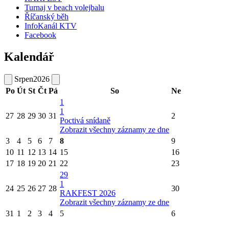
Turnaj v beach volejbalu
Říčanský běh
InfoKanál KTV
Facebook
Kalendář
Srpen
2026
Po
Út
St
Čt
Pá
So
Ne
1
1
27
28
29
30
31
2
Poctivá snídaně
Zobrazit všechny záznamy ze dne
3
4
5
6
7
8
9
10
11
12
13
14
15
16
17
18
19
20
21
22
23
29
1
24
25
26
27
28
30
RAKFEST 2026
Zobrazit všechny záznamy ze dne
31
1
2
3
4
5
6