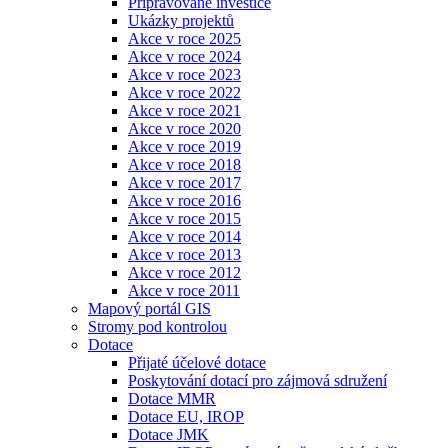
Připravované investice
Ukázky projektů
Akce v roce 2025
Akce v roce 2024
Akce v roce 2023
Akce v roce 2022
Akce v roce 2021
Akce v roce 2020
Akce v roce 2019
Akce v roce 2018
Akce v roce 2017
Akce v roce 2016
Akce v roce 2015
Akce v roce 2014
Akce v roce 2013
Akce v roce 2012
Akce v roce 2011
Mapový portál GIS
Stromy pod kontrolou
Dotace
Přijaté účelové dotace
Poskytování dotací pro zájmová sdružení
Dotace MMR
Dotace EU, IROP
Dotace JMK