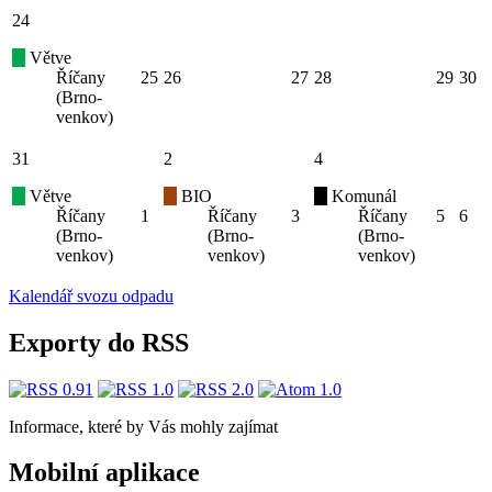
24
Větve
Říčany
25
26
27
28
29
30
(Brno-
venkov)
31
2
4
Větve
BIO
Komunál
Říčany
1
Říčany
3
Říčany
5
6
(Brno-
(Brno-
(Brno-
venkov)
venkov)
venkov)
Kalendář svozu odpadu
Exporty do RSS
Informace, které by Vás mohly zajímat
Mobilní aplikace