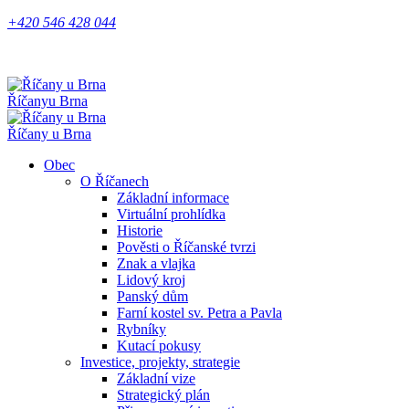
+420 546 428 044
Říčany
u Brna
Říčany u Brna
Obec
O Říčanech
Základní informace
Virtuální prohlídka
Historie
Pověsti o Říčanské tvrzi
Znak a vlajka
Lidový kroj
Panský dům
Farní kostel sv. Petra a Pavla
Rybníky
Kutací pokusy
Investice, projekty, strategie
Základní vize
Strategický plán