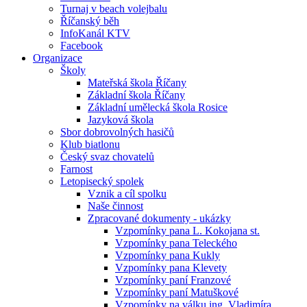
Turnaj v beach volejbalu
Říčanský běh
InfoKanál KTV
Facebook
Organizace
Školy
Mateřská škola Říčany
Základní škola Říčany
Základní umělecká škola Rosice
Jazyková škola
Sbor dobrovolných hasičů
Klub biatlonu
Český svaz chovatelů
Farnost
Letopisecký spolek
Vznik a cíl spolku
Naše činnost
Zpracované dokumenty - ukázky
Vzpomínky pana L. Kokojana st.
Vzpomínky pana Teleckého
Vzpomínky pana Kukly
Vzpomínky pana Klevety
Vzpomínky paní Franzové
Vzpomínky paní Matuškové
Vzpomínky na válku ing. Vladimíra