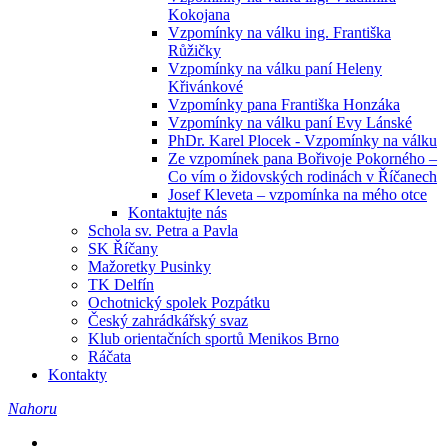
Kokojana
Vzpomínky na válku ing. Františka
Růžičky
Vzpomínky na válku paní Heleny
Křivánkové
Vzpomínky pana Františka Honzáka
Vzpomínky na válku paní Evy Lánské
PhDr. Karel Plocek - Vzpomínky na válku
Ze vzpomínek pana Bořivoje Pokorného –
Co vím o židovských rodinách v Říčanech
Josef Kleveta – vzpomínka na mého otce
Kontaktujte nás
Schola sv. Petra a Pavla
SK Říčany
Mažoretky Pusinky
TK Delfín
Ochotnický spolek Pozpátku
Český zahrádkářský svaz
Klub orientačních sportů Menikos Brno
Ráčata
Kontakty
Nahoru