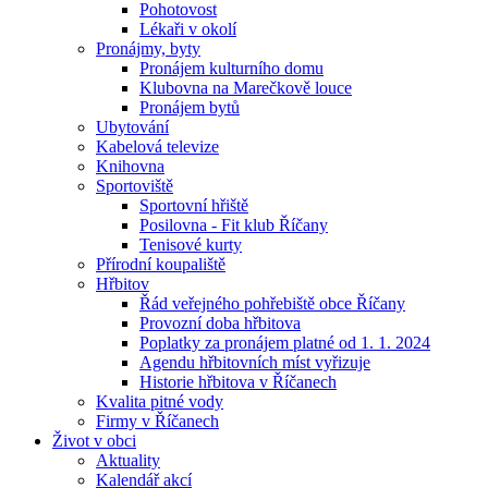
Pohotovost
Lékaři v okolí
Pronájmy, byty
Pronájem kulturního domu
Klubovna na Marečkově louce
Pronájem bytů
Ubytování
Kabelová televize
Knihovna
Sportoviště
Sportovní hřiště
Posilovna - Fit klub Říčany
Tenisové kurty
Přírodní koupaliště
Hřbitov
Řád veřejného pohřebiště obce Říčany
Provozní doba hřbitova
Poplatky za pronájem platné od 1. 1. 2024
Agendu hřbitovních míst vyřizuje
Historie hřbitova v Říčanech
Kvalita pitné vody
Firmy v Říčanech
Život v obci
Aktuality
Kalendář akcí