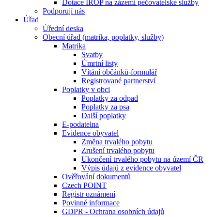
Dotace IROP na zázemí pečovatelské služby
Podporují nás
Úřad
Úřední deska
Obecní úřad (matrika, poplatky, služby)
Matrika
Svatby
Úmrtní listy
Vítání občánků-formulář
Registrované partnerství
Poplatky v obci
Poplatky za odpad
Poplatky za psa
Další poplatky
E-podatelna
Evidence obyvatel
Změna trvalého pobytu
Zrušení trvalého pobytu
Ukončení trvalého pobytu na území ČR
Výpis údajů z evidence obyvatel
Ověřování dokumentů
Czech POINT
Registr oznámení
Povinné informace
GDPR - Ochrana osobních údajů