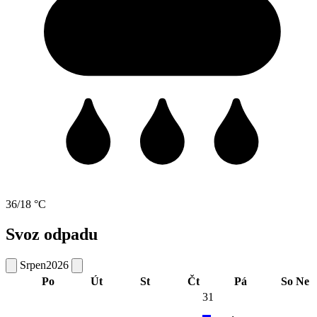
36/18 °C
Svoz odpadu
Srpen
2026
Po
Út
St
Čt
Pá
So
Ne
31