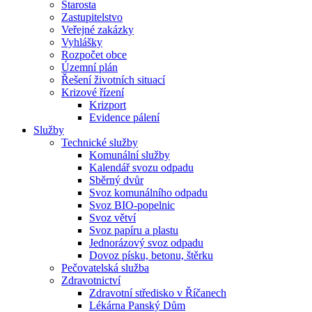
Starosta
Zastupitelstvo
Veřejné zakázky
Vyhlášky
Rozpočet obce
Územní plán
Řešení životních situací
Krizové řízení
Krizport
Evidence pálení
Služby
Technické služby
Komunální služby
Kalendář svozu odpadu
Sběrný dvůr
Svoz komunálního odpadu
Svoz BIO-popelnic
Svoz větví
Svoz papíru a plastu
Jednorázový svoz odpadu
Dovoz písku, betonu, štěrku
Pečovatelská služba
Zdravotnictví
Zdravotní středisko v Říčanech
Lékárna Panský Dům