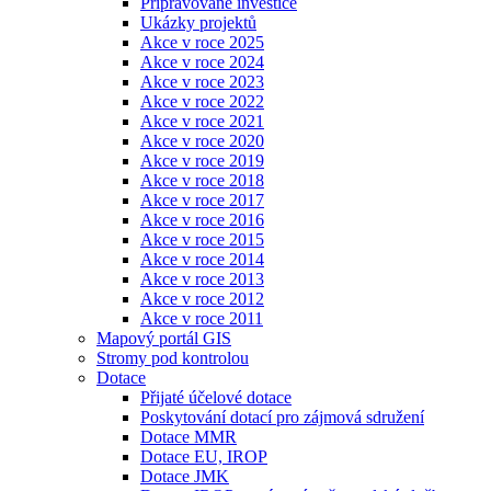
Připravované investice
Ukázky projektů
Akce v roce 2025
Akce v roce 2024
Akce v roce 2023
Akce v roce 2022
Akce v roce 2021
Akce v roce 2020
Akce v roce 2019
Akce v roce 2018
Akce v roce 2017
Akce v roce 2016
Akce v roce 2015
Akce v roce 2014
Akce v roce 2013
Akce v roce 2012
Akce v roce 2011
Mapový portál GIS
Stromy pod kontrolou
Dotace
Přijaté účelové dotace
Poskytování dotací pro zájmová sdružení
Dotace MMR
Dotace EU, IROP
Dotace JMK