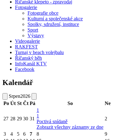
Říčanské klepeto - zpravodaj
Fotogalerie
Fotografie obce
Kulturní a společenské akce
Spolky, sdružení, instituce
Sport
Výstavy
Videogalerie
RAKFEST
Turnaj v beach volejbalu
Říčanský běh
InfoKanál KTV
Facebook
Kalendář
Srpen
2026
Po
Út
St
Čt
Pá
So
Ne
1
1
27
28
29
30
31
2
Poctivá snídaně
Zobrazit všechny záznamy ze dne
3
4
5
6
7
8
9