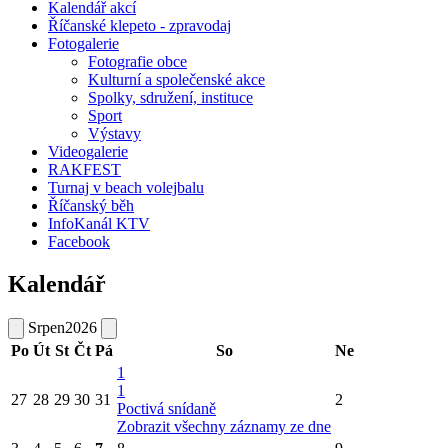
Kalendář akcí
Říčanské klepeto - zpravodaj
Fotogalerie
Fotografie obce
Kulturní a společenské akce
Spolky, sdružení, instituce
Sport
Výstavy
Videogalerie
RAKFEST
Turnaj v beach volejbalu
Říčanský běh
InfoKanál KTV
Facebook
Kalendář
Srpen
2026
Po
Út
St
Čt
Pá
So
Ne
1
1
27
28
29
30
31
2
Poctivá snídaně
Zobrazit všechny záznamy ze dne