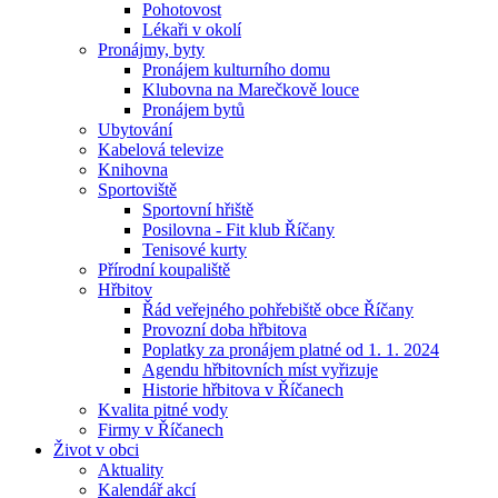
Pohotovost
Lékaři v okolí
Pronájmy, byty
Pronájem kulturního domu
Klubovna na Marečkově louce
Pronájem bytů
Ubytování
Kabelová televize
Knihovna
Sportoviště
Sportovní hřiště
Posilovna - Fit klub Říčany
Tenisové kurty
Přírodní koupaliště
Hřbitov
Řád veřejného pohřebiště obce Říčany
Provozní doba hřbitova
Poplatky za pronájem platné od 1. 1. 2024
Agendu hřbitovních míst vyřizuje
Historie hřbitova v Říčanech
Kvalita pitné vody
Firmy v Říčanech
Život v obci
Aktuality
Kalendář akcí