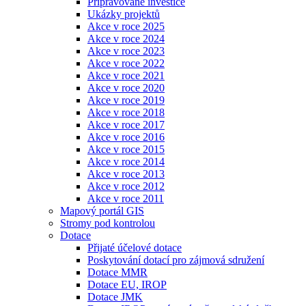
Připravované investice
Ukázky projektů
Akce v roce 2025
Akce v roce 2024
Akce v roce 2023
Akce v roce 2022
Akce v roce 2021
Akce v roce 2020
Akce v roce 2019
Akce v roce 2018
Akce v roce 2017
Akce v roce 2016
Akce v roce 2015
Akce v roce 2014
Akce v roce 2013
Akce v roce 2012
Akce v roce 2011
Mapový portál GIS
Stromy pod kontrolou
Dotace
Přijaté účelové dotace
Poskytování dotací pro zájmová sdružení
Dotace MMR
Dotace EU, IROP
Dotace JMK