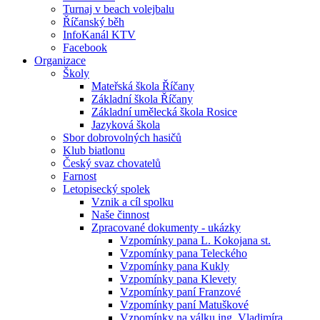
Turnaj v beach volejbalu
Říčanský běh
InfoKanál KTV
Facebook
Organizace
Školy
Mateřská škola Říčany
Základní škola Říčany
Základní umělecká škola Rosice
Jazyková škola
Sbor dobrovolných hasičů
Klub biatlonu
Český svaz chovatelů
Farnost
Letopisecký spolek
Vznik a cíl spolku
Naše činnost
Zpracované dokumenty - ukázky
Vzpomínky pana L. Kokojana st.
Vzpomínky pana Teleckého
Vzpomínky pana Kukly
Vzpomínky pana Klevety
Vzpomínky paní Franzové
Vzpomínky paní Matuškové
Vzpomínky na válku ing. Vladimíra