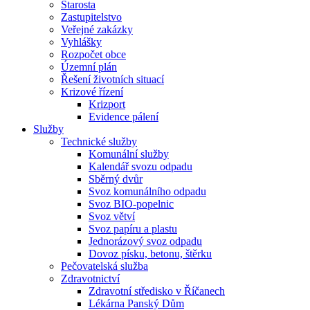
Starosta
Zastupitelstvo
Veřejné zakázky
Vyhlášky
Rozpočet obce
Územní plán
Řešení životních situací
Krizové řízení
Krizport
Evidence pálení
Služby
Technické služby
Komunální služby
Kalendář svozu odpadu
Sběrný dvůr
Svoz komunálního odpadu
Svoz BIO-popelnic
Svoz větví
Svoz papíru a plastu
Jednorázový svoz odpadu
Dovoz písku, betonu, štěrku
Pečovatelská služba
Zdravotnictví
Zdravotní středisko v Říčanech
Lékárna Panský Dům