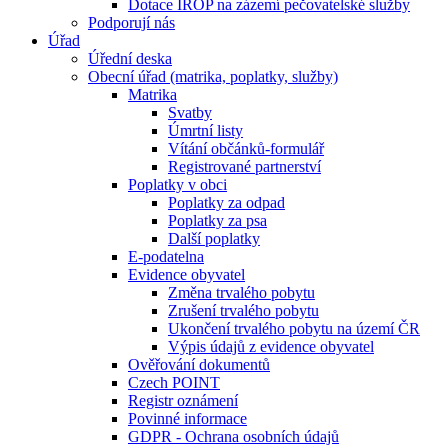
Dotace IROP na zázemí pečovatelské služby
Podporují nás
Úřad
Úřední deska
Obecní úřad (matrika, poplatky, služby)
Matrika
Svatby
Úmrtní listy
Vítání občánků-formulář
Registrované partnerství
Poplatky v obci
Poplatky za odpad
Poplatky za psa
Další poplatky
E-podatelna
Evidence obyvatel
Změna trvalého pobytu
Zrušení trvalého pobytu
Ukončení trvalého pobytu na území ČR
Výpis údajů z evidence obyvatel
Ověřování dokumentů
Czech POINT
Registr oznámení
Povinné informace
GDPR - Ochrana osobních údajů