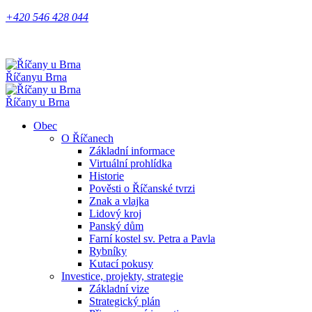
+420 546 428 044
Říčany
u Brna
Říčany u Brna
Obec
O Říčanech
Základní informace
Virtuální prohlídka
Historie
Pověsti o Říčanské tvrzi
Znak a vlajka
Lidový kroj
Panský dům
Farní kostel sv. Petra a Pavla
Rybníky
Kutací pokusy
Investice, projekty, strategie
Základní vize
Strategický plán