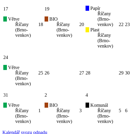
Papír
17
19
Říčany
Větve
BIO
(Brno-
Říčany
18
Říčany
20
venkov)
22
23
(Brno-
(Brno-
Plast
venkov)
venkov)
Říčany
(Brno-
venkov)
24
Větve
Říčany
25
26
27
28
29
30
(Brno-
venkov)
31
2
4
Větve
BIO
Komunál
Říčany
1
Říčany
3
Říčany
5
6
(Brno-
(Brno-
(Brno-
venkov)
venkov)
venkov)
Kalendář svozu odpadu