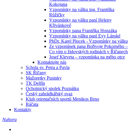
Kokojana
Vzpomínky na válku ing. Františka
Růžičky
Vzpomínky na válku paní Heleny
Křivánkové
Vzpomínky pana Františka Honzáka
Vzpomínky na válku paní Evy Lánské
PhDr. Karel Plocek - Vzpomínky na válku
Ze vzpomínek pana Bořivoje Pokorného –
Co vím o židovských rodinách v Říčanech
Josef Kleveta – vzpomínka na mého otce
Kontaktujte nás
Schola sv. Petra a Pavla
SK Říčany
Mažoretky Pusinky
TK Delfín
Ochotnický spolek Pozpátku
Český zahrádkářský svaz
Klub orientačních sportů Menikos Brno
Ráčata
Kontakty
Nahoru