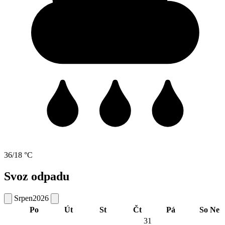
36/18 °C
Svoz odpadu
Srpen
2026
Po
Út
St
Čt
Pá
So
Ne
31