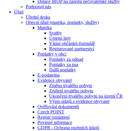
Dotace IROP na zázemí pečovatelské služby
Podporují nás
Úřad
Úřední deska
Obecní úřad (matrika, poplatky, služby)
Matrika
Svatby
Úmrtní listy
Vítání občánků-formulář
Registrované partnerství
Poplatky v obci
Poplatky za odpad
Poplatky za psa
Další poplatky
E-podatelna
Evidence obyvatel
Změna trvalého pobytu
Zrušení trvalého pobytu
Ukončení trvalého pobytu na území ČR
Výpis údajů z evidence obyvatel
Ověřování dokumentů
Czech POINT
Registr oznámení
Povinné informace
GDPR - Ochrana osobních údajů