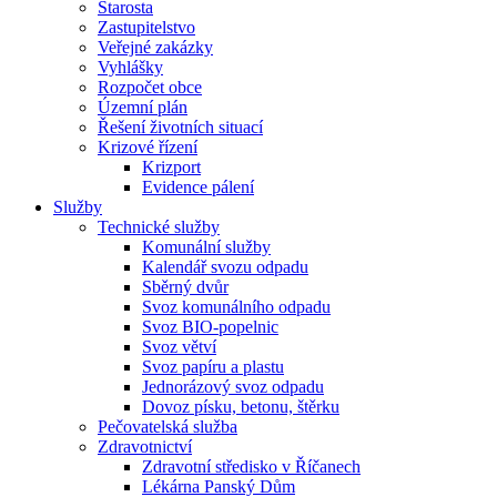
Starosta
Zastupitelstvo
Veřejné zakázky
Vyhlášky
Rozpočet obce
Územní plán
Řešení životních situací
Krizové řízení
Krizport
Evidence pálení
Služby
Technické služby
Komunální služby
Kalendář svozu odpadu
Sběrný dvůr
Svoz komunálního odpadu
Svoz BIO-popelnic
Svoz větví
Svoz papíru a plastu
Jednorázový svoz odpadu
Dovoz písku, betonu, štěrku
Pečovatelská služba
Zdravotnictví
Zdravotní středisko v Říčanech
Lékárna Panský Dům