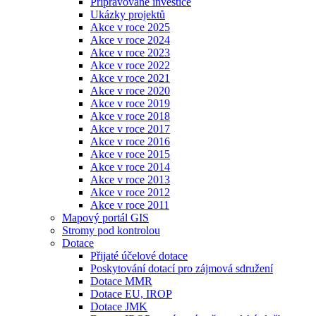
Připravované investice
Ukázky projektů
Akce v roce 2025
Akce v roce 2024
Akce v roce 2023
Akce v roce 2022
Akce v roce 2021
Akce v roce 2020
Akce v roce 2019
Akce v roce 2018
Akce v roce 2017
Akce v roce 2016
Akce v roce 2015
Akce v roce 2014
Akce v roce 2013
Akce v roce 2012
Akce v roce 2011
Mapový portál GIS
Stromy pod kontrolou
Dotace
Přijaté účelové dotace
Poskytování dotací pro zájmová sdružení
Dotace MMR
Dotace EU, IROP
Dotace JMK