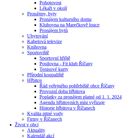
Pohotovost
Lékaři v okolí
Pronájmy, byty
Pronájem kulturního domu
Klubovna na Marečkově louce
Pronájem bytů
Ubytování
Kabelová televize
Knihovna
Sportoviště
Sportovní hřiště
Posilovna - Fit klub Říčany
Tenisové kurty
Přírodní koupaliště
Hřbitov
Řád veřejného pohřebiště obce Říčany
Provozní doba hřbitova
Poplatky za pronájem platné od 1. 1. 2024
Agendu hřbitovních míst vyřizuje
Historie hřbitova v Říčanech
Kvalita pitné vody
Firmy v Říčanech
Život v obci
Aktuality
Kalendář akcí