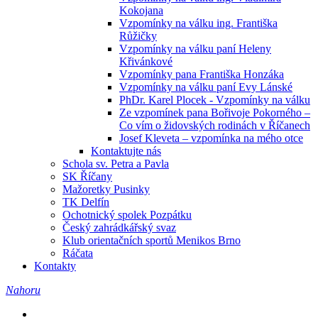
Kokojana
Vzpomínky na válku ing. Františka
Růžičky
Vzpomínky na válku paní Heleny
Křivánkové
Vzpomínky pana Františka Honzáka
Vzpomínky na válku paní Evy Lánské
PhDr. Karel Plocek - Vzpomínky na válku
Ze vzpomínek pana Bořivoje Pokorného –
Co vím o židovských rodinách v Říčanech
Josef Kleveta – vzpomínka na mého otce
Kontaktujte nás
Schola sv. Petra a Pavla
SK Říčany
Mažoretky Pusinky
TK Delfín
Ochotnický spolek Pozpátku
Český zahrádkářský svaz
Klub orientačních sportů Menikos Brno
Ráčata
Kontakty
Nahoru