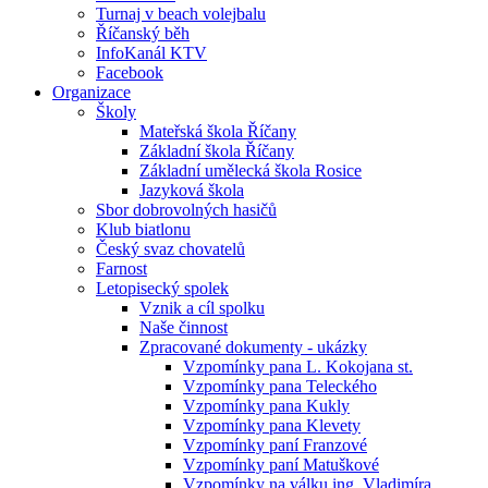
Turnaj v beach volejbalu
Říčanský běh
InfoKanál KTV
Facebook
Organizace
Školy
Mateřská škola Říčany
Základní škola Říčany
Základní umělecká škola Rosice
Jazyková škola
Sbor dobrovolných hasičů
Klub biatlonu
Český svaz chovatelů
Farnost
Letopisecký spolek
Vznik a cíl spolku
Naše činnost
Zpracované dokumenty - ukázky
Vzpomínky pana L. Kokojana st.
Vzpomínky pana Teleckého
Vzpomínky pana Kukly
Vzpomínky pana Klevety
Vzpomínky paní Franzové
Vzpomínky paní Matuškové
Vzpomínky na válku ing. Vladimíra