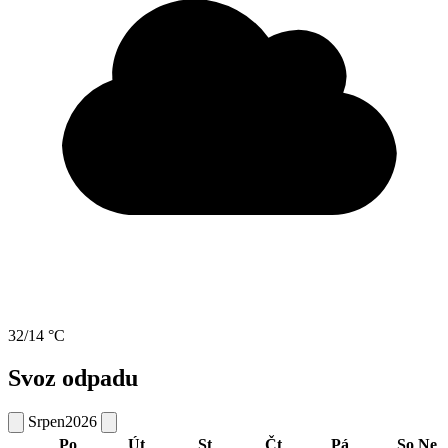
32/14 °C
Svoz odpadu
Srpen
2026
Po
Út
St
Čt
Pá
So
Ne