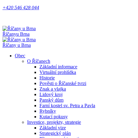
+420 546 428 044
Říčany
u Brna
Říčany u Brna
Obec
O Říčanech
Základní informace
Virtuální prohlídka
Historie
Pověsti o Říčanské tvrzi
Znak a vlajka
Lidový kroj
Panský dům
Farní kostel sv. Petra a Pavla
Rybníky
Kutací pokusy
Investice, projekty, strategie
Základní vize
Strategický plán