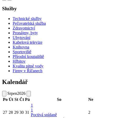
Služby
Technické služby
Pečovatelská služba
Zdravotnictví
Pronájmy, byty
Ubytování
Kabelová televize
Knihovna
Sportoviště
Přírodní koupaliště
Hřbitov
Kvalita pitné vody
Firmy v Říčanech
Kalendář
Srpen
2026
Po
Út
St
Čt
Pá
So
Ne
1
1
27
28
29
30
31
2
Poctivá snídaně