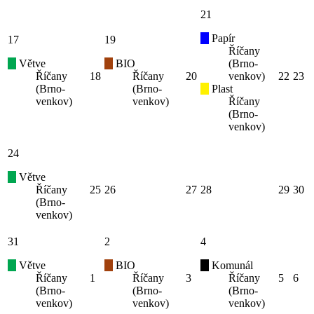
21
Papír
17
19
Říčany
Větve
BIO
(Brno-
Říčany
18
Říčany
20
venkov)
22
23
(Brno-
(Brno-
Plast
venkov)
venkov)
Říčany
(Brno-
venkov)
24
Větve
Říčany
25
26
27
28
29
30
(Brno-
venkov)
31
2
4
Větve
BIO
Komunál
Říčany
1
Říčany
3
Říčany
5
6
(Brno-
(Brno-
(Brno-
venkov)
venkov)
venkov)