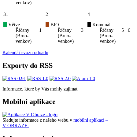
venkov)
31
2
4
Větve
BIO
Komunál
Říčany
1
Říčany
3
Říčany
5
6
(Brno-
(Brno-
(Brno-
venkov)
venkov)
venkov)
Kalendář svozu odpadu
Exporty do RSS
Informace, které by Vás mohly zajímat
Mobilní aplikace
Sledujte informace z našeho webu v
mobilní aplikaci –
V OBRAZE.