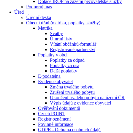
Dotace IROP na zázemí pečovatelské služby
Podporují nás
Úřad
Úřední deska
Obecní úřad (matrika, poplatky, služby)
Matrika
Svatby
Úmrtní listy
Vítání občánků-formulář
Registrované partnerství
Poplatky v obci
Poplatky za odpad
Poplatky za psa
Další poplatky
E-podatelna
Evidence obyvatel
Změna trvalého pobytu
Zrušení trvalého pobytu
Ukončení trvalého pobytu na území ČR
Výpis údajů z evidence obyvatel
Ověřování dokumentů
Czech POINT
Registr oznámení
Povinné informace
GDPR - Ochrana osobních údajů