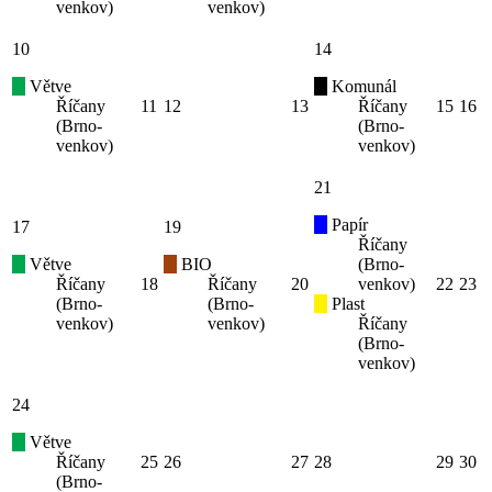
venkov)
venkov)
10
14
Větve
Komunál
Říčany
11
12
13
Říčany
15
16
(Brno-
(Brno-
venkov)
venkov)
21
Papír
17
19
Říčany
Větve
BIO
(Brno-
Říčany
18
Říčany
20
venkov)
22
23
(Brno-
(Brno-
Plast
venkov)
venkov)
Říčany
(Brno-
venkov)
24
Větve
Říčany
25
26
27
28
29
30
(Brno-