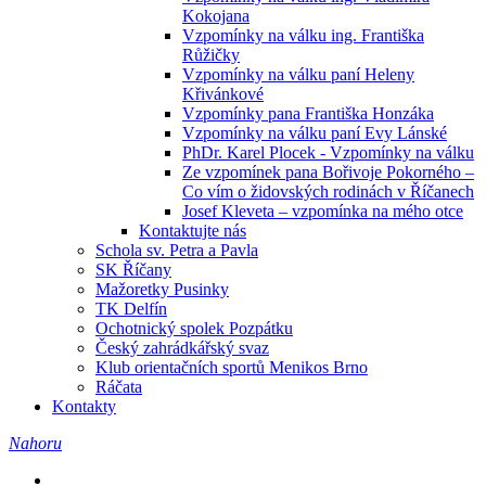
Kokojana
Vzpomínky na válku ing. Františka
Růžičky
Vzpomínky na válku paní Heleny
Křivánkové
Vzpomínky pana Františka Honzáka
Vzpomínky na válku paní Evy Lánské
PhDr. Karel Plocek - Vzpomínky na válku
Ze vzpomínek pana Bořivoje Pokorného –
Co vím o židovských rodinách v Říčanech
Josef Kleveta – vzpomínka na mého otce
Kontaktujte nás
Schola sv. Petra a Pavla
SK Říčany
Mažoretky Pusinky
TK Delfín
Ochotnický spolek Pozpátku
Český zahrádkářský svaz
Klub orientačních sportů Menikos Brno
Ráčata
Kontakty
Nahoru