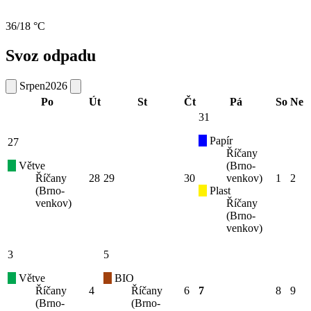
36/18 °C
Svoz odpadu
Srpen
2026
Po
Út
St
Čt
Pá
So
Ne
31
Papír
27
Říčany
Větve
(Brno-
Říčany
28
29
30
venkov)
1
2
(Brno-
Plast
venkov)
Říčany
(Brno-
venkov)
3
5
Větve
BIO
Říčany
4
Říčany
6
7
8
9
(Brno-
(Brno-