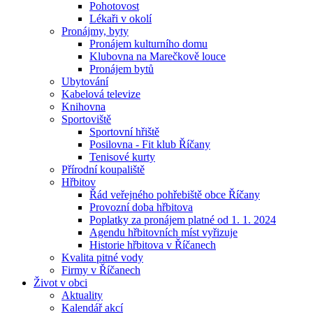
Pohotovost
Lékaři v okolí
Pronájmy, byty
Pronájem kulturního domu
Klubovna na Marečkově louce
Pronájem bytů
Ubytování
Kabelová televize
Knihovna
Sportoviště
Sportovní hřiště
Posilovna - Fit klub Říčany
Tenisové kurty
Přírodní koupaliště
Hřbitov
Řád veřejného pohřebiště obce Říčany
Provozní doba hřbitova
Poplatky za pronájem platné od 1. 1. 2024
Agendu hřbitovních míst vyřizuje
Historie hřbitova v Říčanech
Kvalita pitné vody
Firmy v Říčanech
Život v obci
Aktuality
Kalendář akcí