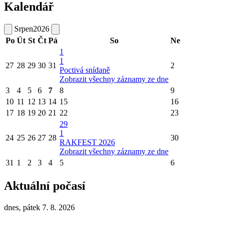
Kalendář
Srpen
2026
Po
Út
St
Čt
Pá
So
Ne
1
1
27
28
29
30
31
2
Poctivá snídaně
Zobrazit všechny záznamy ze dne
3
4
5
6
7
8
9
10
11
12
13
14
15
16
17
18
19
20
21
22
23
29
1
24
25
26
27
28
30
RAKFEST 2026
Zobrazit všechny záznamy ze dne
31
1
2
3
4
5
6
Aktuální počasí
dnes, pátek 7. 8. 2026