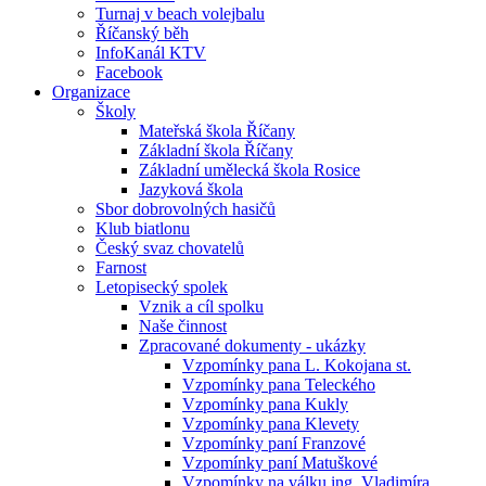
Turnaj v beach volejbalu
Říčanský běh
InfoKanál KTV
Facebook
Organizace
Školy
Mateřská škola Říčany
Základní škola Říčany
Základní umělecká škola Rosice
Jazyková škola
Sbor dobrovolných hasičů
Klub biatlonu
Český svaz chovatelů
Farnost
Letopisecký spolek
Vznik a cíl spolku
Naše činnost
Zpracované dokumenty - ukázky
Vzpomínky pana L. Kokojana st.
Vzpomínky pana Teleckého
Vzpomínky pana Kukly
Vzpomínky pana Klevety
Vzpomínky paní Franzové
Vzpomínky paní Matuškové
Vzpomínky na válku ing. Vladimíra