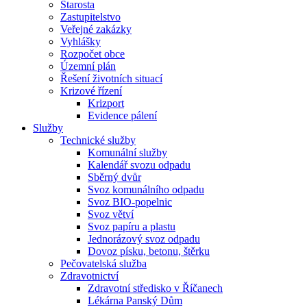
Starosta
Zastupitelstvo
Veřejné zakázky
Vyhlášky
Rozpočet obce
Územní plán
Řešení životních situací
Krizové řízení
Krizport
Evidence pálení
Služby
Technické služby
Komunální služby
Kalendář svozu odpadu
Sběrný dvůr
Svoz komunálního odpadu
Svoz BIO-popelnic
Svoz větví
Svoz papíru a plastu
Jednorázový svoz odpadu
Dovoz písku, betonu, štěrku
Pečovatelská služba
Zdravotnictví
Zdravotní středisko v Říčanech
Lékárna Panský Dům