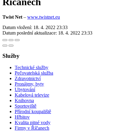
Říčanech
Twist Net
–
www.twistnet.eu
Datum vložení:
18. 4. 2022 23:33
Datum poslední aktualizace:
18. 4. 2022 23:33
Služby
Technické služby
Pečovatelská služba
Zdravotnictví
Pronájmy, byty
Ubytování
Kabelová televize
Knihovna
Sportoviště
Přírodní koupaliště
Hřbitov
Kvalita pitné vody
Firmy v Říčanech