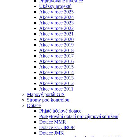
Připravované investice
Ukázky projektů
Akce v roce 2025
Akce v roce 2024
Akce v roce 2023
Akce v roce 2022
Akce v roce 2021
Akce v roce 2020
Akce v roce 2019
Akce v roce 2018
Akce v roce 2017
Akce v roce 2016
Akce v roce 2015
Akce v roce 2014
Akce v roce 2013
Akce v roce 2012
Akce v roce 2011
Mapový portál GIS
Stromy pod kontrolou
Dotace
Přijaté účelové dotace
Poskytování dotací pro zájmová sdružení
Dotace MMR
Dotace EU, IROP
Dotace JMK