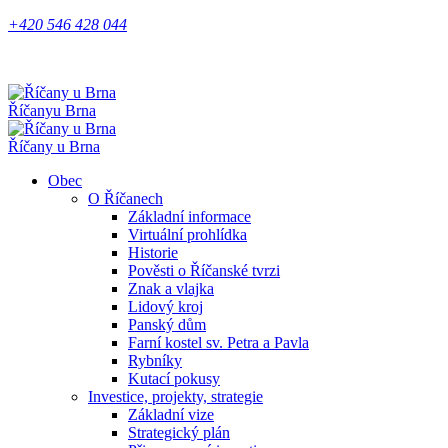
+420 546 428 044
Říčany
u Brna
Říčany u Brna
Obec
O Říčanech
Základní informace
Virtuální prohlídka
Historie
Pověsti o Říčanské tvrzi
Znak a vlajka
Lidový kroj
Panský dům
Farní kostel sv. Petra a Pavla
Rybníky
Kutací pokusy
Investice, projekty, strategie
Základní vize
Strategický plán