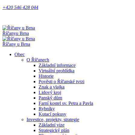
+420 546 428 044
Říčany
u Brna
Říčany u Brna
Obec
O Říčanech
Základní informace
Virtuální prohlídka
Historie
Pověsti o Říčanské tvrzi
Znak a vlajka
Lidový kroj
Panský dům
Farní kostel sv. Petra a Pavla
Rybníky
Kutací pokusy
Investice, projekty, strategie
Základní vize
Strategický plán