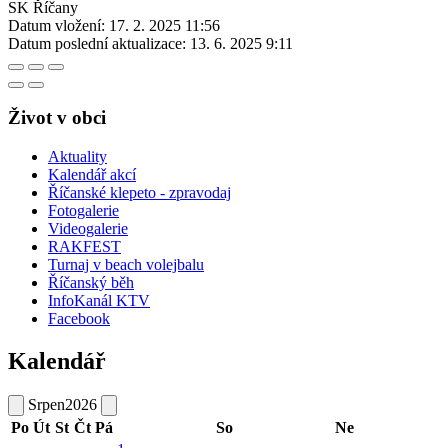
SK Říčany
Datum vložení:
17. 2. 2025 11:56
Datum poslední aktualizace:
13. 6. 2025 9:11
Život v obci
Aktuality
Kalendář akcí
Říčanské klepeto - zpravodaj
Fotogalerie
Videogalerie
RAKFEST
Turnaj v beach volejbalu
Říčanský běh
InfoKanál KTV
Facebook
Kalendář
Srpen
2026
Po
Út
St
Čt
Pá
So
Ne