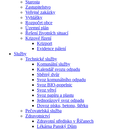
Starosta
Zastupitelstvo
Veřejné zakázky
Vyhlášky
Rozpočet obce
Územní plán
Řešení životních situací
Krizové řízení
Krizport
Evidence pálení
Služby
Technické služby
Komunální služby
Kalendář svozu odpadu
Sběrný dvůr
Svoz komunálního odpadu
Svoz BIO-popelnic
Svoz větví
Svoz papíru a plastu
Jednorázový svoz odpadu
Dovoz písku, betonu, štěrku
Pečovatelská služba
Zdravotnictví
Zdravotní středisko v Říčanech
Lékárna Panský Dům