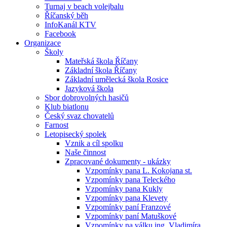
Turnaj v beach volejbalu
Říčanský běh
InfoKanál KTV
Facebook
Organizace
Školy
Mateřská škola Říčany
Základní škola Říčany
Základní umělecká škola Rosice
Jazyková škola
Sbor dobrovolných hasičů
Klub biatlonu
Český svaz chovatelů
Farnost
Letopisecký spolek
Vznik a cíl spolku
Naše činnost
Zpracované dokumenty - ukázky
Vzpomínky pana L. Kokojana st.
Vzpomínky pana Teleckého
Vzpomínky pana Kukly
Vzpomínky pana Klevety
Vzpomínky paní Franzové
Vzpomínky paní Matuškové
Vzpomínky na válku ing. Vladimíra