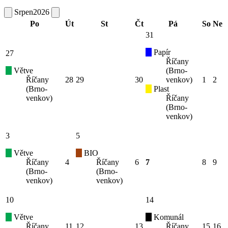
Srpen
2026
Po
Út
St
Čt
Pá
So
Ne
31
Papír
27
Říčany
Větve
(Brno-
Říčany
28
29
30
venkov)
1
2
(Brno-
Plast
venkov)
Říčany
(Brno-
venkov)
3
5
Větve
BIO
Říčany
4
Říčany
6
7
8
9
(Brno-
(Brno-
venkov)
venkov)
10
14
Větve
Komunál
Říčany
11
12
13
Říčany
15
16