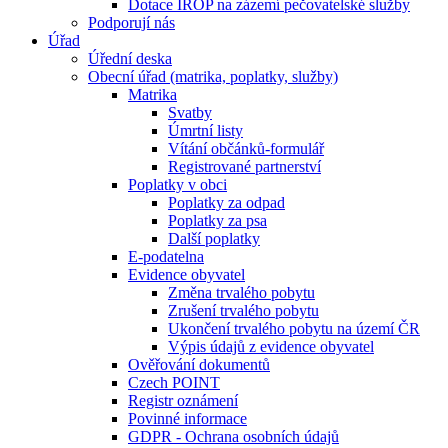
Dotace IROP na zázemí pečovatelské služby
Podporují nás
Úřad
Úřední deska
Obecní úřad (matrika, poplatky, služby)
Matrika
Svatby
Úmrtní listy
Vítání občánků-formulář
Registrované partnerství
Poplatky v obci
Poplatky za odpad
Poplatky za psa
Další poplatky
E-podatelna
Evidence obyvatel
Změna trvalého pobytu
Zrušení trvalého pobytu
Ukončení trvalého pobytu na území ČR
Výpis údajů z evidence obyvatel
Ověřování dokumentů
Czech POINT
Registr oznámení
Povinné informace
GDPR - Ochrana osobních údajů