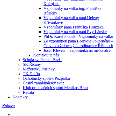
Kokojana
Vzpomínky na válku ing. Františka
Růžičky
Vzpomínky na válku paní Heleny
Křivánkové
Vzpomínky pana Františka Honzáka
Vzpomínky na válku paní Evy Lánské
PhDr. Karel Plocek - Vzpomínky na válku
Ze vzpomínek pana Bořivoje Pokorného –
Co vím o židovských rodinách v Říčanech
Josef Kleveta – vzpomínka na mého otce
Kontaktujte nás
Schola sv. Petra a Pavla
SK Říčany
Mažoretky Pusinky
TK Delfín
Ochotnický spolek Pozpátku
Český zahrádkářský svaz
Klub orientačních sportů Menikos Brno
Ráčata
Kontakty
Nahoru