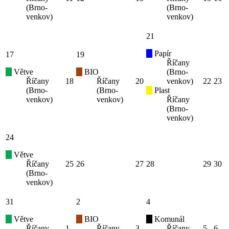
(Brno-
(Brno-
venkov)
venkov)
21
Papír
17
19
Říčany
Větve
BIO
(Brno-
Říčany
18
Říčany
20
venkov)
22
23
(Brno-
(Brno-
Plast
venkov)
venkov)
Říčany
(Brno-
venkov)
24
Větve
Říčany
25
26
27
28
29
30
(Brno-
venkov)
31
2
4
Větve
BIO
Komunál
Říčany
1
Říčany
3
Říčany
5
6