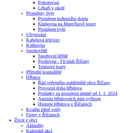
Pohotovost
Lékaři v okolí
Pronájmy, byty
Pronájem kulturního domu
Klubovna na Marečkově louce
Pronájem bytů
Ubytování
Kabelová televize
Knihovna
Sportoviště
Sportovní hřiště
Posilovna - Fit klub Říčany
Tenisové kurty
Přírodní koupaliště
Hřbitov
Řád veřejného pohřebiště obce Říčany
Provozní doba hřbitova
Poplatky za pronájem platné od 1. 1. 2024
Agendu hřbitovních míst vyřizuje
Historie hřbitova v Říčanech
Kvalita pitné vody
Firmy v Říčanech
Život v obci
Aktuality
Kalendář akcí