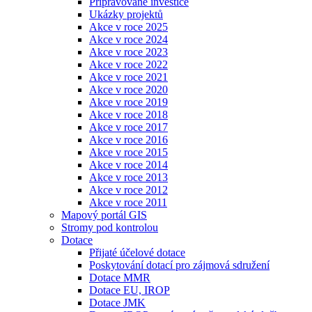
Připravované investice
Ukázky projektů
Akce v roce 2025
Akce v roce 2024
Akce v roce 2023
Akce v roce 2022
Akce v roce 2021
Akce v roce 2020
Akce v roce 2019
Akce v roce 2018
Akce v roce 2017
Akce v roce 2016
Akce v roce 2015
Akce v roce 2014
Akce v roce 2013
Akce v roce 2012
Akce v roce 2011
Mapový portál GIS
Stromy pod kontrolou
Dotace
Přijaté účelové dotace
Poskytování dotací pro zájmová sdružení
Dotace MMR
Dotace EU, IROP
Dotace JMK