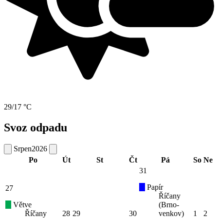
29/17 °C
Svoz odpadu
Srpen
2026
Po
Út
St
Čt
Pá
So
Ne
31
Papír
27
Říčany
Větve
(Brno-
Říčany
28
29
30
venkov)
1
2