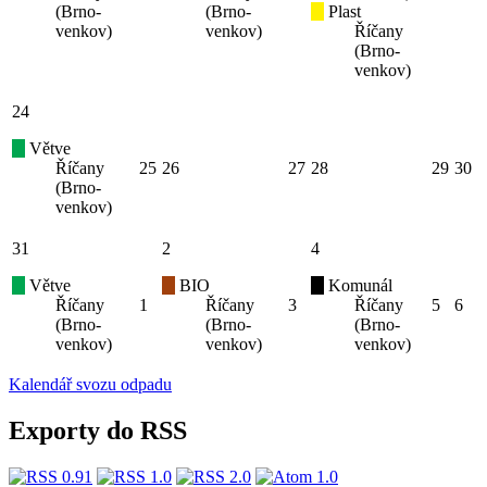
(Brno-
(Brno-
Plast
venkov)
venkov)
Říčany
(Brno-
venkov)
24
Větve
Říčany
25
26
27
28
29
30
(Brno-
venkov)
31
2
4
Větve
BIO
Komunál
Říčany
1
Říčany
3
Říčany
5
6
(Brno-
(Brno-
(Brno-
venkov)
venkov)
venkov)
Kalendář svozu odpadu
Exporty do RSS