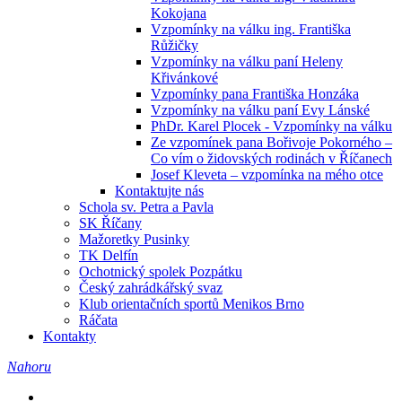
Kokojana
Vzpomínky na válku ing. Františka
Růžičky
Vzpomínky na válku paní Heleny
Křivánkové
Vzpomínky pana Františka Honzáka
Vzpomínky na válku paní Evy Lánské
PhDr. Karel Plocek - Vzpomínky na válku
Ze vzpomínek pana Bořivoje Pokorného –
Co vím o židovských rodinách v Říčanech
Josef Kleveta – vzpomínka na mého otce
Kontaktujte nás
Schola sv. Petra a Pavla
SK Říčany
Mažoretky Pusinky
TK Delfín
Ochotnický spolek Pozpátku
Český zahrádkářský svaz
Klub orientačních sportů Menikos Brno
Ráčata
Kontakty
Nahoru