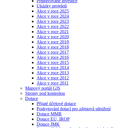
Připravované investice
Ukázky projektů
Akce v roce 2025
Akce v roce 2024
Akce v roce 2023
Akce v roce 2022
Akce v roce 2021
Akce v roce 2020
Akce v roce 2019
Akce v roce 2018
Akce v roce 2017
Akce v roce 2016
Akce v roce 2015
Akce v roce 2014
Akce v roce 2013
Akce v roce 2012
Akce v roce 2011
Mapový portál GIS
Stromy pod kontrolou
Dotace
Přijaté účelové dotace
Poskytování dotací pro zájmová sdružení
Dotace MMR
Dotace EU, IROP
Dotace JMK