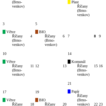
(Brno-
Plast
venkov)
Říčany
(Brno-
venkov)
3
5
Větve
BIO
Říčany
4
Říčany
6
7
8
9
(Brno-
(Brno-
venkov)
venkov)
10
14
Větve
Komunál
Říčany
11
12
13
Říčany
15
16
(Brno-
(Brno-
venkov)
venkov)
21
Papír
17
19
Říčany
Větve
BIO
(Brno-
Říčany
18
Říčany
20
venkov)
22
23