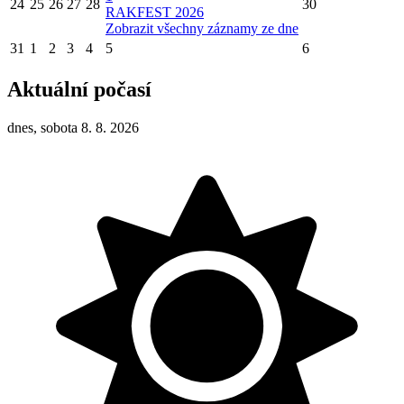
24
25
26
27
28
30
RAKFEST 2026
Zobrazit všechny záznamy ze dne
31
1
2
3
4
5
6
Aktuální počasí
dnes, sobota 8. 8. 2026