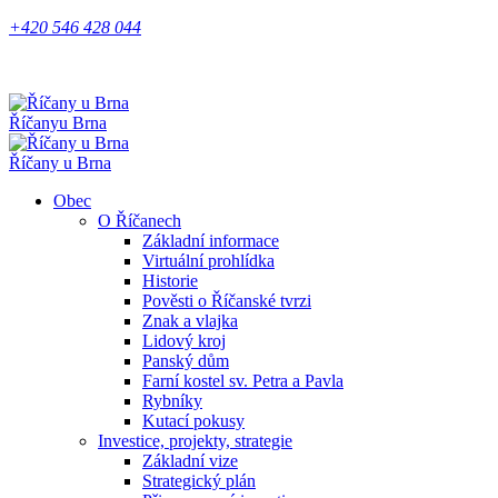
+420 546 428 044
Říčany
u Brna
Říčany u Brna
Obec
O Říčanech
Základní informace
Virtuální prohlídka
Historie
Pověsti o Říčanské tvrzi
Znak a vlajka
Lidový kroj
Panský dům
Farní kostel sv. Petra a Pavla
Rybníky
Kutací pokusy
Investice, projekty, strategie
Základní vize
Strategický plán