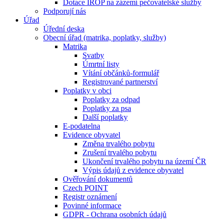
Dotace IROP na zázemí pečovatelské služby
Podporují nás
Úřad
Úřední deska
Obecní úřad (matrika, poplatky, služby)
Matrika
Svatby
Úmrtní listy
Vítání občánků-formulář
Registrované partnerství
Poplatky v obci
Poplatky za odpad
Poplatky za psa
Další poplatky
E-podatelna
Evidence obyvatel
Změna trvalého pobytu
Zrušení trvalého pobytu
Ukončení trvalého pobytu na území ČR
Výpis údajů z evidence obyvatel
Ověřování dokumentů
Czech POINT
Registr oznámení
Povinné informace
GDPR - Ochrana osobních údajů