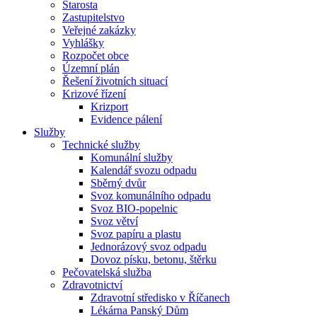
Starosta
Zastupitelstvo
Veřejné zakázky
Vyhlášky
Rozpočet obce
Územní plán
Řešení životních situací
Krizové řízení
Krizport
Evidence pálení
Služby
Technické služby
Komunální služby
Kalendář svozu odpadu
Sběrný dvůr
Svoz komunálního odpadu
Svoz BIO-popelnic
Svoz větví
Svoz papíru a plastu
Jednorázový svoz odpadu
Dovoz písku, betonu, štěrku
Pečovatelská služba
Zdravotnictví
Zdravotní středisko v Říčanech
Lékárna Panský Dům