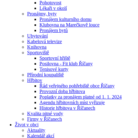
Pohotovost
Lékaři v okolí
Pronájmy, byty
Pronájem kulturního domu
Klubovna na Marečkově louce
Pronájem bytů
Ubytování
Kabelová televize
Knihovna
Sportoviště
Sportovní hřiště
Posilovna - Fit klub Říčany
Tenisové kurty
Přírodní koupaliště
Hřbitov
Řád veřejného pohřebiště obce Říčany
Provozní doba hřbitova
Poplatky za pronájem platné od 1. 1. 2024
Agendu hřbitovních míst vyřizuje
Historie hřbitova v Říčanech
Kvalita pitné vody
Firmy v Říčanech
Život v obci
Aktuality
Kalendář akcí