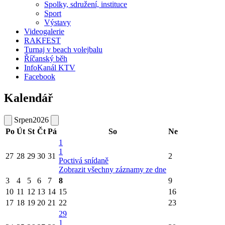
Spolky, sdružení, instituce
Sport
Výstavy
Videogalerie
RAKFEST
Turnaj v beach volejbalu
Říčanský běh
InfoKanál KTV
Facebook
Kalendář
Srpen
2026
Po
Út
St
Čt
Pá
So
Ne
1
1
27
28
29
30
31
2
Poctivá snídaně
Zobrazit všechny záznamy ze dne
3
4
5
6
7
8
9
10
11
12
13
14
15
16
17
18
19
20
21
22
23
29
1