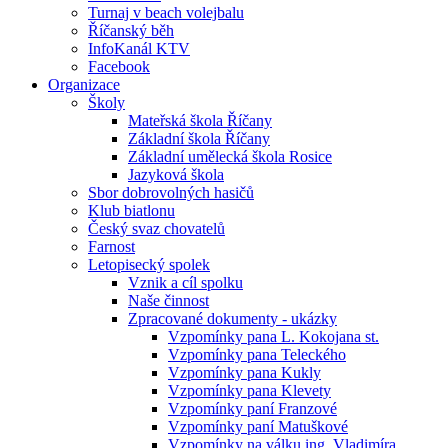
Turnaj v beach volejbalu
Říčanský běh
InfoKanál KTV
Facebook
Organizace
Školy
Mateřská škola Říčany
Základní škola Říčany
Základní umělecká škola Rosice
Jazyková škola
Sbor dobrovolných hasičů
Klub biatlonu
Český svaz chovatelů
Farnost
Letopisecký spolek
Vznik a cíl spolku
Naše činnost
Zpracované dokumenty - ukázky
Vzpomínky pana L. Kokojana st.
Vzpomínky pana Teleckého
Vzpomínky pana Kukly
Vzpomínky pana Klevety
Vzpomínky paní Franzové
Vzpomínky paní Matuškové
Vzpomínky na válku ing. Vladimíra