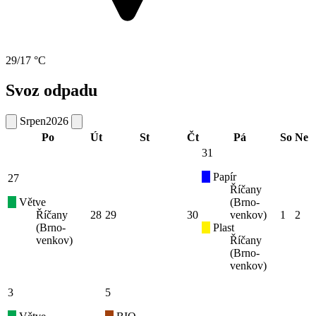
29/17 °C
Svoz odpadu
Srpen
2026
Po
Út
St
Čt
Pá
So
Ne
31
Papír
27
Říčany
Větve
(Brno-
Říčany
28
29
30
venkov)
1
2
(Brno-
Plast
venkov)
Říčany
(Brno-
venkov)
3
5