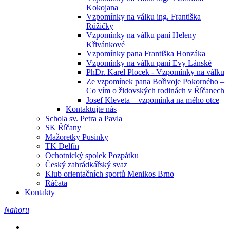
Kokojana
Vzpomínky na válku ing. Františka
Růžičky
Vzpomínky na válku paní Heleny
Křivánkové
Vzpomínky pana Františka Honzáka
Vzpomínky na válku paní Evy Lánské
PhDr. Karel Plocek - Vzpomínky na válku
Ze vzpomínek pana Bořivoje Pokorného –
Co vím o židovských rodinách v Říčanech
Josef Kleveta – vzpomínka na mého otce
Kontaktujte nás
Schola sv. Petra a Pavla
SK Říčany
Mažoretky Pusinky
TK Delfín
Ochotnický spolek Pozpátku
Český zahrádkářský svaz
Klub orientačních sportů Menikos Brno
Ráčata
Kontakty
Nahoru