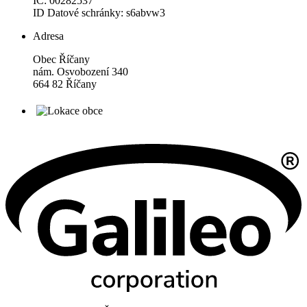
IČ: 00282537
ID Datové schránky: s6abvw3
Adresa
Obec Říčany
nám. Osvobození 340
664 82 Říčany