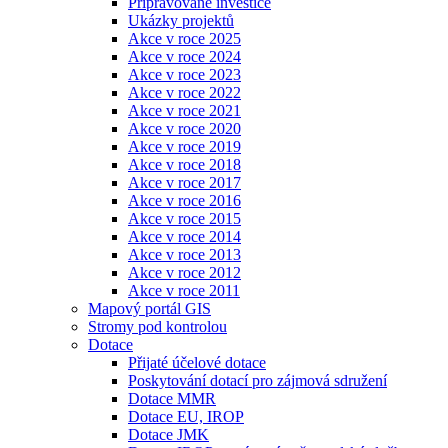
Připravované investice
Ukázky projektů
Akce v roce 2025
Akce v roce 2024
Akce v roce 2023
Akce v roce 2022
Akce v roce 2021
Akce v roce 2020
Akce v roce 2019
Akce v roce 2018
Akce v roce 2017
Akce v roce 2016
Akce v roce 2015
Akce v roce 2014
Akce v roce 2013
Akce v roce 2012
Akce v roce 2011
Mapový portál GIS
Stromy pod kontrolou
Dotace
Přijaté účelové dotace
Poskytování dotací pro zájmová sdružení
Dotace MMR
Dotace EU, IROP
Dotace JMK