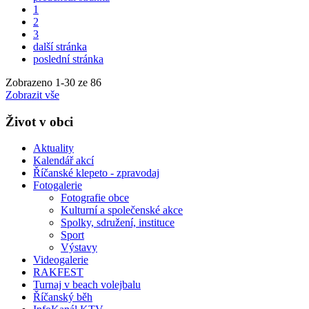
1
2
3
další stránka
poslední stránka
Zobrazeno
1
-
30
ze 86
Zobrazit vše
Život v obci
Aktuality
Kalendář akcí
Říčanské klepeto - zpravodaj
Fotogalerie
Fotografie obce
Kulturní a společenské akce
Spolky, sdružení, instituce
Sport
Výstavy
Videogalerie
RAKFEST
Turnaj v beach volejbalu
Říčanský běh