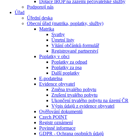
Dotace IROP na zázemí pečovatelské služby
Podporují nás
Úřad
Úřední deska
Obecní úřad (matrika, poplatky, služby)
Matrika
Svatby
Úmrtní listy
Vítání občánků-formulář
Registrované partnerství
Poplatky v obci
Poplatky za odpad
Poplatky za psa
Další poplatky
E-podatelna
Evidence obyvatel
Změna trvalého pobytu
Zrušení trvalého pobytu
Ukončení trvalého pobytu na území ČR
Výpis údajů z evidence obyvatel
Ověřování dokumentů
Czech POINT
Registr oznámení
Povinné informace
GDPR - Ochrana osobních údajů