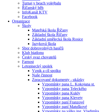
Turnaj v beach volejbalu
Říčanský běh
InfoKanál KTV
Facebook
Organizace
Školy
Mateřská škola Říčany
Základní škola Říčany
Základní umělecká škola Rosice
Jazyková škola
Sbor dobrovolných hasičů
Klub biatlonu
Český svaz chovatelů
Farnost
Letopisecký spolek
Vznik a cíl spolku
Naše činnost
Zpracované dokumenty - ukázky
Vzpomínky pana L. Kokojana st.
Vzpomínky pana Teleckého
Vzpomínky pana Kukly
Vzpomínky pana Klevety
Vzpomínky paní Franzové
Vzpomínky paní Matuškové
Vzpomínky na válku ing. Vladimíra