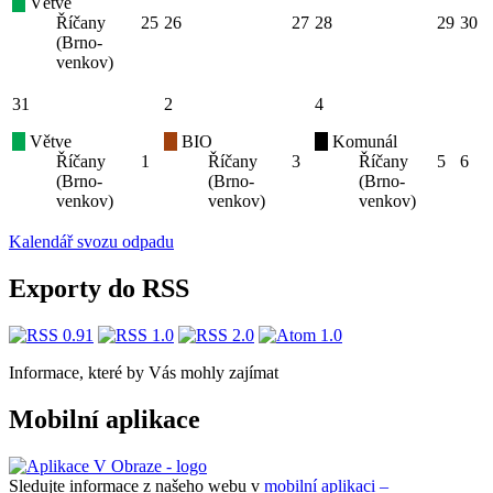
Větve
Říčany
25
26
27
28
29
30
(Brno-
venkov)
31
2
4
Větve
BIO
Komunál
Říčany
1
Říčany
3
Říčany
5
6
(Brno-
(Brno-
(Brno-
venkov)
venkov)
venkov)
Kalendář svozu odpadu
Exporty do RSS
Informace, které by Vás mohly zajímat
Mobilní aplikace
Sledujte informace z našeho webu v
mobilní aplikaci –