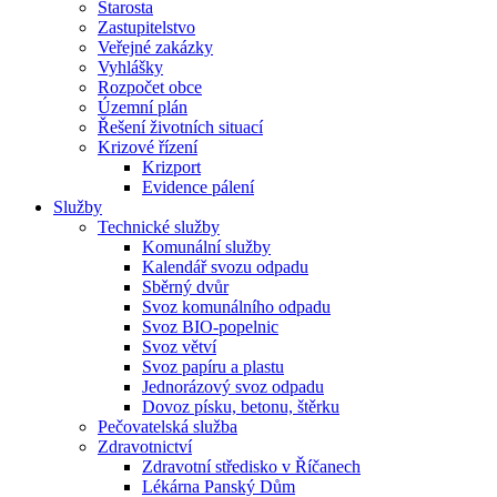
Starosta
Zastupitelstvo
Veřejné zakázky
Vyhlášky
Rozpočet obce
Územní plán
Řešení životních situací
Krizové řízení
Krizport
Evidence pálení
Služby
Technické služby
Komunální služby
Kalendář svozu odpadu
Sběrný dvůr
Svoz komunálního odpadu
Svoz BIO-popelnic
Svoz větví
Svoz papíru a plastu
Jednorázový svoz odpadu
Dovoz písku, betonu, štěrku
Pečovatelská služba
Zdravotnictví
Zdravotní středisko v Říčanech
Lékárna Panský Dům