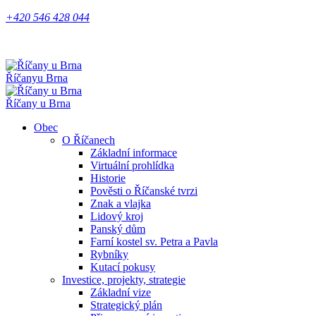
+420 546 428 044
Říčany
u Brna
Říčany u Brna
Obec
O Říčanech
Základní informace
Virtuální prohlídka
Historie
Pověsti o Říčanské tvrzi
Znak a vlajka
Lidový kroj
Panský dům
Farní kostel sv. Petra a Pavla
Rybníky
Kutací pokusy
Investice, projekty, strategie
Základní vize
Strategický plán