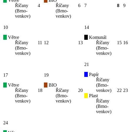
Větve
BIO
Říčany
4
Říčany
6
7
8
9
(Brno-
(Brno-
venkov)
venkov)
10
14
Větve
Komunál
Říčany
11
12
13
Říčany
15
16
(Brno-
(Brno-
venkov)
venkov)
21
Papír
17
19
Říčany
Větve
BIO
(Brno-
Říčany
18
Říčany
20
venkov)
22
23
(Brno-
(Brno-
Plast
venkov)
venkov)
Říčany
(Brno-
venkov)
24