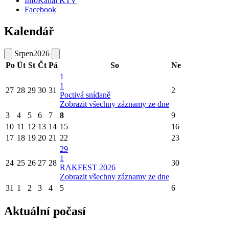
InfoKanál KTV
Facebook
Kalendář
Srpen
2026
Po
Út
St
Čt
Pá
So
Ne
1
1
27
28
29
30
31
2
Poctivá snídaně
Zobrazit všechny záznamy ze dne
3
4
5
6
7
8
9
10
11
12
13
14
15
16
17
18
19
20
21
22
23
29
1
24
25
26
27
28
30
RAKFEST 2026
Zobrazit všechny záznamy ze dne
31
1
2
3
4
5
6
Aktuální počasí