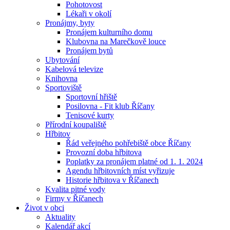
Pohotovost
Lékaři v okolí
Pronájmy, byty
Pronájem kulturního domu
Klubovna na Marečkově louce
Pronájem bytů
Ubytování
Kabelová televize
Knihovna
Sportoviště
Sportovní hřiště
Posilovna - Fit klub Říčany
Tenisové kurty
Přírodní koupaliště
Hřbitov
Řád veřejného pohřebiště obce Říčany
Provozní doba hřbitova
Poplatky za pronájem platné od 1. 1. 2024
Agendu hřbitovních míst vyřizuje
Historie hřbitova v Říčanech
Kvalita pitné vody
Firmy v Říčanech
Život v obci
Aktuality
Kalendář akcí