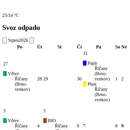
25/14 °C
Svoz odpadu
Srpen
2026
Po
Út
St
Čt
Pá
So
Ne
31
Papír
27
Říčany
Větve
(Brno-
Říčany
28
29
30
venkov)
1
2
(Brno-
Plast
venkov)
Říčany
(Brno-
venkov)
3
5
Větve
BIO
Říčany
4
Říčany
6
7
8
9