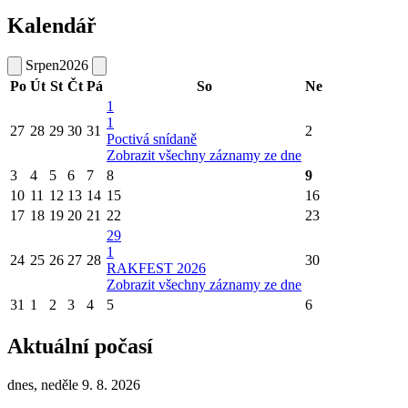
Kalendář
Srpen
2026
Po
Út
St
Čt
Pá
So
Ne
1
1
27
28
29
30
31
2
Poctivá snídaně
Zobrazit všechny záznamy ze dne
3
4
5
6
7
8
9
10
11
12
13
14
15
16
17
18
19
20
21
22
23
29
1
24
25
26
27
28
30
RAKFEST 2026
Zobrazit všechny záznamy ze dne
31
1
2
3
4
5
6
Aktuální počasí
dnes, neděle 9. 8. 2026