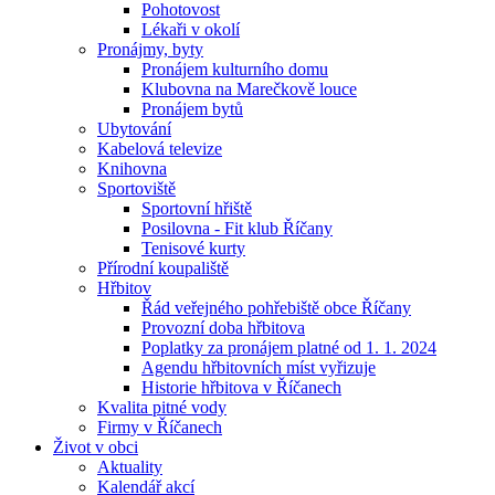
Pohotovost
Lékaři v okolí
Pronájmy, byty
Pronájem kulturního domu
Klubovna na Marečkově louce
Pronájem bytů
Ubytování
Kabelová televize
Knihovna
Sportoviště
Sportovní hřiště
Posilovna - Fit klub Říčany
Tenisové kurty
Přírodní koupaliště
Hřbitov
Řád veřejného pohřebiště obce Říčany
Provozní doba hřbitova
Poplatky za pronájem platné od 1. 1. 2024
Agendu hřbitovních míst vyřizuje
Historie hřbitova v Říčanech
Kvalita pitné vody
Firmy v Říčanech
Život v obci
Aktuality
Kalendář akcí