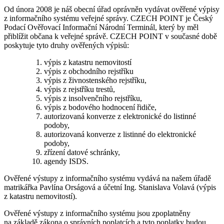
Od února 2008 je náš obecní úřad oprávněn vydávat ověřené výpisy
z informačního systému veřejné správy. CZECH POINT je Český
Podací Ověřovací Informační Národní Terminál, který by měl
přiblížit občana k veřejné správě. CZECH POINT v současné době
poskytuje tyto druhy ověřených výpisů:
výpis z katastru nemovitostí
výpis z obchodního rejstříku
výpis z živnostenského rejstříku,
výpis z rejstříku trestů,
výpis z insolvenčního rejstříku,
výpis z bodového hodnocení řidiče,
autorizovaná konverze z elektronické do listinné
podoby,
autorizovaná konverze z listinné do elektronické
podoby,
zřízení datové schránky,
agendy ISDS.
Ověřené výstupy z informačního systému vydává na našem úřadě
matrikářka Pavlína Orságová a účetní Ing. Stanislava Volavá (výpis
z katastru nemovitostí).
Ověřené výstupy z informačního systému jsou zpoplatněny
na základě zákona o správních poplatcích a tyto poplatky budou