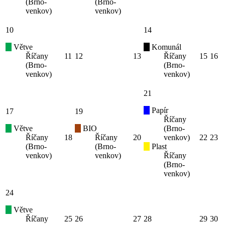
(Brno-
(Brno-
venkov)
venkov)
10
14
Větve
Komunál
Říčany
11
12
13
Říčany
15
16
(Brno-
(Brno-
venkov)
venkov)
21
Papír
17
19
Říčany
Větve
BIO
(Brno-
Říčany
18
Říčany
20
venkov)
22
23
(Brno-
(Brno-
Plast
venkov)
venkov)
Říčany
(Brno-
venkov)
24
Větve
Říčany
25
26
27
28
29
30