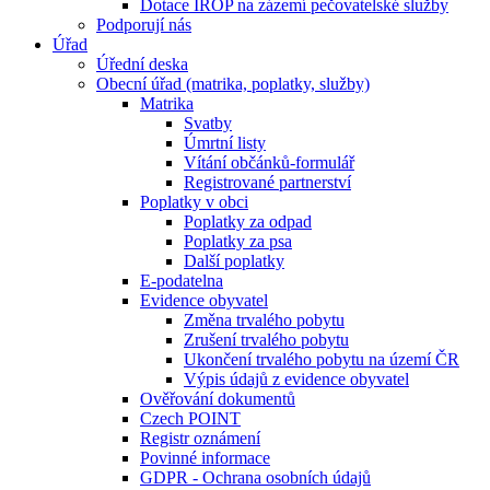
Dotace IROP na zázemí pečovatelské služby
Podporují nás
Úřad
Úřední deska
Obecní úřad (matrika, poplatky, služby)
Matrika
Svatby
Úmrtní listy
Vítání občánků-formulář
Registrované partnerství
Poplatky v obci
Poplatky za odpad
Poplatky za psa
Další poplatky
E-podatelna
Evidence obyvatel
Změna trvalého pobytu
Zrušení trvalého pobytu
Ukončení trvalého pobytu na území ČR
Výpis údajů z evidence obyvatel
Ověřování dokumentů
Czech POINT
Registr oznámení
Povinné informace
GDPR - Ochrana osobních údajů