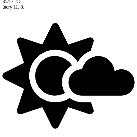
35/17 °C
úterý
11. 8.