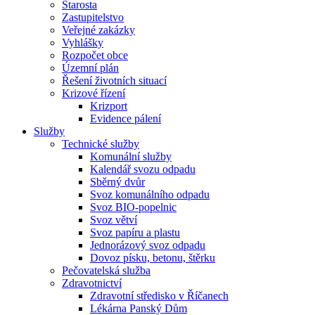
Starosta
Zastupitelstvo
Veřejné zakázky
Vyhlášky
Rozpočet obce
Územní plán
Řešení životních situací
Krizové řízení
Krizport
Evidence pálení
Služby
Technické služby
Komunální služby
Kalendář svozu odpadu
Sběrný dvůr
Svoz komunálního odpadu
Svoz BIO-popelnic
Svoz větví
Svoz papíru a plastu
Jednorázový svoz odpadu
Dovoz písku, betonu, štěrku
Pečovatelská služba
Zdravotnictví
Zdravotní středisko v Říčanech
Lékárna Panský Dům