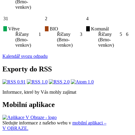
(Brno-
venkov)
31
2
4
Větve
BIO
Komunál
Říčany
1
Říčany
3
Říčany
5
6
(Brno-
(Brno-
(Brno-
venkov)
venkov)
venkov)
Kalendář svozu odpadu
Exporty do RSS
Informace, které by Vás mohly zajímat
Mobilní aplikace
Sledujte informace z našeho webu v
mobilní aplikaci –
V OBRAZE.