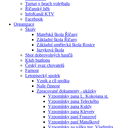
Turnaj v beach volejbalu
Říčanský běh
InfoKanál KTV
Facebook
Organizace
Školy
Mateřská škola Říčany
Základní škola Říčany
Základní umělecká škola Rosice
Jazyková škola
Sbor dobrovolných hasičů
Klub biatlonu
Český svaz chovatelů
Farnost
Letopisecký spolek
Vznik a cíl spolku
Naše činnost
Zpracované dokumenty - ukázky
Vzpomínky pana L. Kokojana st.
Vzpomínky pana Teleckého
Vzpomínky pana Kukly
Vzpomínky pana Klevety
Vzpomínky paní Franzové
Vzpomínky paní Matuškové
Vzpomínky na válku ing. Vladimíra