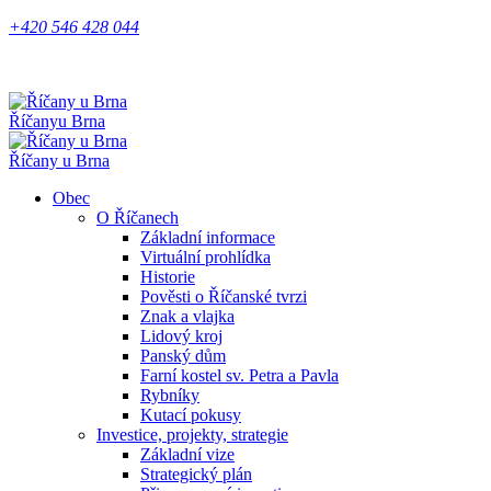
+420 546 428 044
Říčany
u Brna
Říčany u Brna
Obec
O Říčanech
Základní informace
Virtuální prohlídka
Historie
Pověsti o Říčanské tvrzi
Znak a vlajka
Lidový kroj
Panský dům
Farní kostel sv. Petra a Pavla
Rybníky
Kutací pokusy
Investice, projekty, strategie
Základní vize
Strategický plán