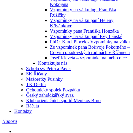
Kokojana
Vzpomínky na válku ing. Františka
Růžičky
Vzpomínky na válku paní Heleny
Křivánkové
Vzpomínky pana Františka Honzáka
Vzpomínky na válku paní Evy Lánské
PhDr. Karel Plocek - Vzpomínky na válku
Ze vzpomínek pana Bořivoje Pokorného –
Co vím o židovských rodinách v Říčanech
Josef Kleveta – vzpomínka na mého otce
Kontaktujte nás
Schola sv. Petra a Pavla
SK Říčany
Mažoretky Pusinky
TK Delfín
Ochotnický spolek Pozpátku
Český zahrádkářský svaz
Klub orientačních sportů Menikos Brno
Ráčata
Kontakty
Nahoru