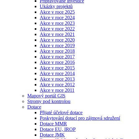
Připravované investice
Ukázky projektů
Akce v roce 2025
Akce v roce 2024
Akce v roce 2023
Akce v roce 2022
Akce v roce 2021
Akce v roce 2020
Akce v roce 2019
Akce v roce 2018
Akce v roce 2017
Akce v roce 2016
Akce v roce 2015
Akce v roce 2014
Akce v roce 2013
Akce v roce 2012
Akce v roce 2011
Mapový portál GIS
Stromy pod kontrolou
Dotace
Přijaté účelové dotace
Poskytování dotací pro zájmová sdružení
Dotace MMR
Dotace EU, IROP
Dotace JMK