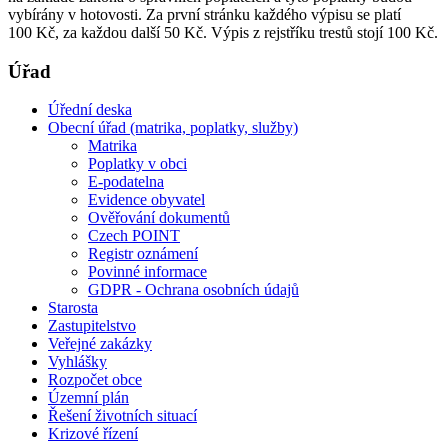
vybírány v hotovosti. Za první stránku každého výpisu se platí
100 Kč, za každou další 50 Kč. Výpis z rejstříku trestů stojí 100 Kč.
Úřad
Úřední deska
Obecní úřad (matrika, poplatky, služby)
Matrika
Poplatky v obci
E-podatelna
Evidence obyvatel
Ověřování dokumentů
Czech POINT
Registr oznámení
Povinné informace
GDPR - Ochrana osobních údajů
Starosta
Zastupitelstvo
Veřejné zakázky
Vyhlášky
Rozpočet obce
Územní plán
Řešení životních situací
Krizové řízení