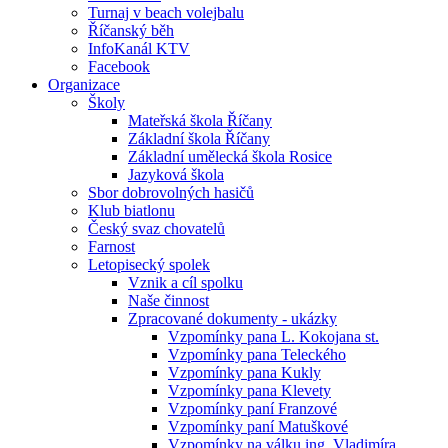
Turnaj v beach volejbalu
Říčanský běh
InfoKanál KTV
Facebook
Organizace
Školy
Mateřská škola Říčany
Základní škola Říčany
Základní umělecká škola Rosice
Jazyková škola
Sbor dobrovolných hasičů
Klub biatlonu
Český svaz chovatelů
Farnost
Letopisecký spolek
Vznik a cíl spolku
Naše činnost
Zpracované dokumenty - ukázky
Vzpomínky pana L. Kokojana st.
Vzpomínky pana Teleckého
Vzpomínky pana Kukly
Vzpomínky pana Klevety
Vzpomínky paní Franzové
Vzpomínky paní Matuškové
Vzpomínky na válku ing. Vladimíra