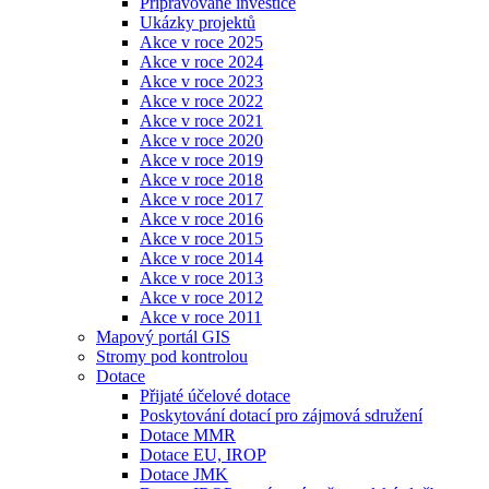
Připravované investice
Ukázky projektů
Akce v roce 2025
Akce v roce 2024
Akce v roce 2023
Akce v roce 2022
Akce v roce 2021
Akce v roce 2020
Akce v roce 2019
Akce v roce 2018
Akce v roce 2017
Akce v roce 2016
Akce v roce 2015
Akce v roce 2014
Akce v roce 2013
Akce v roce 2012
Akce v roce 2011
Mapový portál GIS
Stromy pod kontrolou
Dotace
Přijaté účelové dotace
Poskytování dotací pro zájmová sdružení
Dotace MMR
Dotace EU, IROP
Dotace JMK