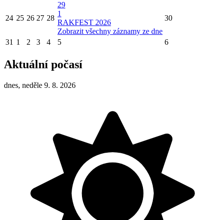
29
1
24
25
26
27
28
30
RAKFEST 2026
Zobrazit všechny záznamy ze dne
31
1
2
3
4
5
6
Aktuální počasí
dnes, neděle 9. 8. 2026