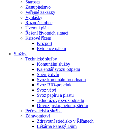
Starosta
Zastupitelstvo
Veřejné zakázky
Vyhlášky
Rozpočet obce
Územní plán
Řešení životních situací
Krizové řízení
Krizport
Evidence pálení
Služby
Technické služby
Komunální služby
Kalendář svozu odpadu
Sběrný dvůr
Svoz komunálního odpadu
Svoz BIO-popelnic
Svoz větví
Svoz papíru a plastu
Jednorázový svoz odpadu
Dovoz písku, betonu, štěrku
Pečovatelská služba
Zdravotnictví
Zdravotní středisko v Říčanech
Lékárna Panský Dům