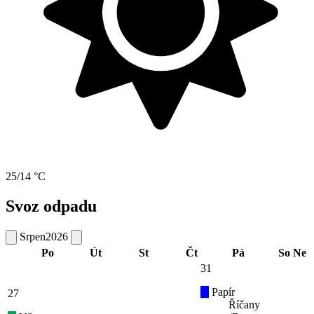
25/14 °C
Svoz odpadu
Srpen
2026
Po
Út
St
Čt
Pá
So
Ne
31
Papír
27
Říčany