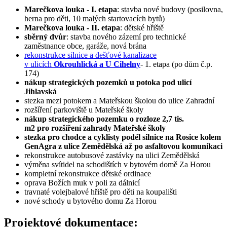
Marečkova louka - I. etapa
: stavba nové budovy (posilovna,
herna pro děti, 10 malých startovacích bytů)
Marečkova louka - II. etapa
: dětské hřiště
sběrný dvůr
: stavba nového zázemí pro technické
zaměstnance obce, garáže, nová brána
rekonstrukce silnice a dešťové kanalizace
v ulicích
Okrouhlická a U Cihelny
- 1. etapa (po dům č.p.
174)
nákup strategických pozemků u potoka pod ulicí
Jihlavská
stezka mezi potokem a Mateřskou školou do ulice Zahradní
rozšíření parkoviště u Mateřské školy
nákup strategického pozemku o rozloze 2,7 tis.
m2 pro rozšíření zahrady Mateřské školy
stezka pro chodce a cyklisty podél silnice na Rosice kolem
GenAgra z ulice Zemědělská až po asfaltovou komunikaci
rekonstrukce autobusové zastávky na ulici Zemědělská
výměna svítidel na schodištích v bytovém domě Za Horou
kompletní rekonstrukce dětské ordinace
oprava Božích muk v poli za dálnicí
travnaté volejbalové hřiště pro děti na koupališti
nové schody u bytového domu Za Horou
Projektové dokumentace: