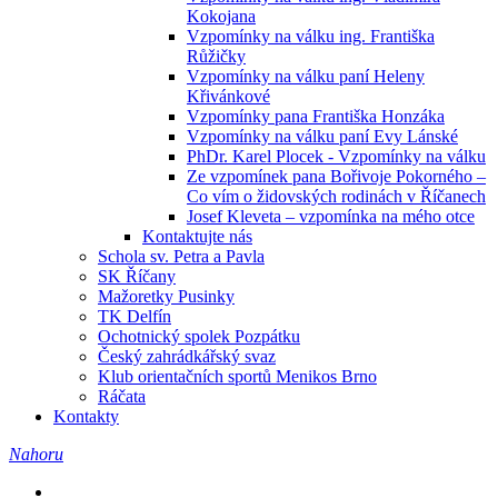
Kokojana
Vzpomínky na válku ing. Františka
Růžičky
Vzpomínky na válku paní Heleny
Křivánkové
Vzpomínky pana Františka Honzáka
Vzpomínky na válku paní Evy Lánské
PhDr. Karel Plocek - Vzpomínky na válku
Ze vzpomínek pana Bořivoje Pokorného –
Co vím o židovských rodinách v Říčanech
Josef Kleveta – vzpomínka na mého otce
Kontaktujte nás
Schola sv. Petra a Pavla
SK Říčany
Mažoretky Pusinky
TK Delfín
Ochotnický spolek Pozpátku
Český zahrádkářský svaz
Klub orientačních sportů Menikos Brno
Ráčata
Kontakty
Nahoru