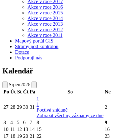
Akce v roce 2017
Akce v roce 2016
Akce v roce 2015
Akce v roce 2014
Akce v roce 2013
Akce v roce 2012
Akce v roce 2011
Mapový portál GIS
Stromy pod kontrolou
Dotace
Podporují nás
Kalendář
Srpen
2026
Po
Út
St
Čt
Pá
So
Ne
1
1
27
28
29
30
31
2
Poctivá snídaně
Zobrazit všechny záznamy ze dne
3
4
5
6
7
8
9
10
11
12
13
14
15
16
17
18
19
20
21
22
23