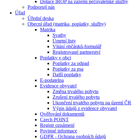
Dotace IROP na zázemí pečovatelské služby
Podporují nás
Úřad
Úřední deska
Obecní úřad (matrika, poplatky, služby)
Matrika
Svatby
Úmrtní listy
Vítání občánků-formulář
Registrované partnerství
Poplatky v obci
Poplatky za odpad
Poplatky za psa
Další poplatky
E-podatelna
Evidence obyvatel
Změna trvalého pobytu
Zrušení trvalého pobytu
Ukončení trvalého pobytu na území ČR
Výpis údajů z evidence obyvatel
Ověřování dokumentů
Czech POINT
Registr oznámení
Povinné informace
GDPR - Ochrana osobních údajů