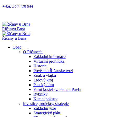
+420 546 428 044
Říčany
u Brna
Říčany u Brna
Obec
O Říčanech
Základní informace
Virtuální prohlídka
Historie
Pověsti o Říčanské tvrzi
Znak a vlajka
Lidový kroj
Panský dům
Farní kostel sv. Petra a Pavla
Rybníky
Kutací pokusy
Investice, projekty, strategie
Základní vize
Strategický plán