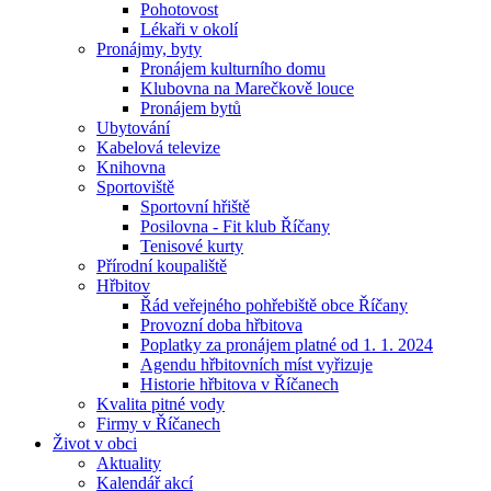
Pohotovost
Lékaři v okolí
Pronájmy, byty
Pronájem kulturního domu
Klubovna na Marečkově louce
Pronájem bytů
Ubytování
Kabelová televize
Knihovna
Sportoviště
Sportovní hřiště
Posilovna - Fit klub Říčany
Tenisové kurty
Přírodní koupaliště
Hřbitov
Řád veřejného pohřebiště obce Říčany
Provozní doba hřbitova
Poplatky za pronájem platné od 1. 1. 2024
Agendu hřbitovních míst vyřizuje
Historie hřbitova v Říčanech
Kvalita pitné vody
Firmy v Říčanech
Život v obci
Aktuality
Kalendář akcí