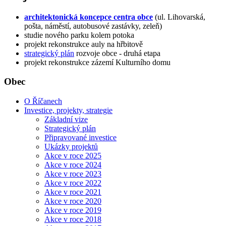
architektonická koncepce centra obce
(ul. Lihovarská,
pošta, náměstí, autobusové zastávky, zeleň)
studie nového parku kolem potoka
projekt rekonstrukce auly na hřbitově
strategický plán
rozvoje obce - druhá etapa
projekt rekonstrukce zázemí Kulturního domu
Obec
O Říčanech
Investice, projekty, strategie
Základní vize
Strategický plán
Připravované investice
Ukázky projektů
Akce v roce 2025
Akce v roce 2024
Akce v roce 2023
Akce v roce 2022
Akce v roce 2021
Akce v roce 2020
Akce v roce 2019
Akce v roce 2018