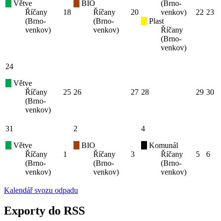
Větve
BIO
(Brno-
Říčany
18
Říčany
20
venkov)
22
23
(Brno-
(Brno-
Plast
venkov)
venkov)
Říčany
(Brno-
venkov)
24
Větve
Říčany
25
26
27
28
29
30
(Brno-
venkov)
31
2
4
Větve
BIO
Komunál
Říčany
1
Říčany
3
Říčany
5
6
(Brno-
(Brno-
(Brno-
venkov)
venkov)
venkov)
Kalendář svozu odpadu
Exporty do RSS